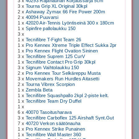
3 x
40293 Rajanauhan Korjaussarja 5cm
3 x
Tourna Grip XL Original 30kpl
2 x
Ashaway Zymax 66 Fire Power 200m
2 x
40094 Puuvarsi
1 x
42020 Air-Tennis Lyöntiseinä 300 x 180cm
1 x
Spinfire pallolaukku 150
3 x
1 x
Tecnifibre T-Fight Team 26
1 x
Pro Kennex Xtreme Triple Effect Sukka 2pr
1 x
Pro Kennex Flight Ovation Sininen
3 x
Tecnifibre Suprem 125 CurV
1 x
Tecnifibre Contact Pro Grip 30kpl
3 x
Signum Vaihtolaukku 150
2 x
Pro Kennex Tour Selkäreppu Musta
3 x
Movemakers Run Hurdles Aitasetti
2 x
Tourna Vibrex Scorpion
1 x
Zembla Beta
1 x
Tecnifibre Squashpallo 2kpl 2-piste kelt.
1 x
Tecnifibre Team Dry Duffel
1 x
6 x
40070 Tasoitusharava
3 x
Tecnifibre Carboflex 125 Airshaft Synt.Gut
7 x
40720 Verkon säätönauha
1 x
Pro Kennex Strike Punainen
1 x
Tecnifibre Wall Master 360