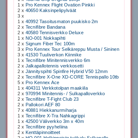
1 x
Pro Kennex Flight Ovation Pinkki
2 x
40650 Kaksinpelipylväät
3 x
1 x
40992 Tasoitusmaton puukisko 2m
2 x
Tecnifibre Bandana
2 x
40580 Tennisverkko Deluxe
1 x
NO-001 Nokkapihti
2 x
Signum Fiber Tec 100m
3 x
Pro Kennex Tour Selkäreppu Musta / Sininen
3 x
41530 Tuuliverkon Kiinnike
1 x
Tecnifibre Minitennisverkko 6m
2 x
Jalkapallotennis verkkosetti
2 x
Jännityspihti Spinfire Hybrid V50 12mm
2 x
Tecnifibre X-One XD-CORE Tennispallo 10tb
5 x
Pro Kennex Ace
1 x
404311 Verkkotolpan maakiila
2 x
970994 Minitennis- / Sulkapalloverkko
2 x
Tecnifibre T-Fight Club 23
2 x
Pallokori AEF 80
7 x
40881 Hiekkanurmiharja
1 x
Tecnifibre X-Tra Nahkagrippi
1 x
42500 Väliverkko 3m x 40m
2 x
Tecnifibre pyyheliina
2 x
Kenttäpinnoitteet