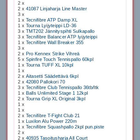
2 x
2 x
41087 Linjaharja Line Master
3 x
1 x
Tecnifibre ATP Damp XL
1 x
Tourna Lyijyteippi LD-36
3 x
TMT202 Jännityspihti Sulkapallo
3 x
Tecnifibre Balancer ATP lyijyteippi
1 x
Tecnifibre Wall Breaker 355
3 x
2 x
Pro Kennex Strike Vihreä
5 x
Spinfire Touch Tennispallo 60kpl
1 x
Tourna TUFF XL 10kpl
1 x
2 x
Aitasetti Säädettävä 6kpl
2 x
42080 Pallokori 70
3 x
Tecnifibre Club Tennispallo 36tb/ltk
1 x
Balls Unlimited Stage 1 12kpl
2 x
Tourna Grip XL Original 3kpl
1 x
1 x
2 x
Tecnifibre T-Fight Club 21
1 x
Luxilon Alu Power 220m
1 x
Tecnifibre Squashpallo 2kpl pun.piste
2 x
2 x
40935 Tasoitusharja All Court