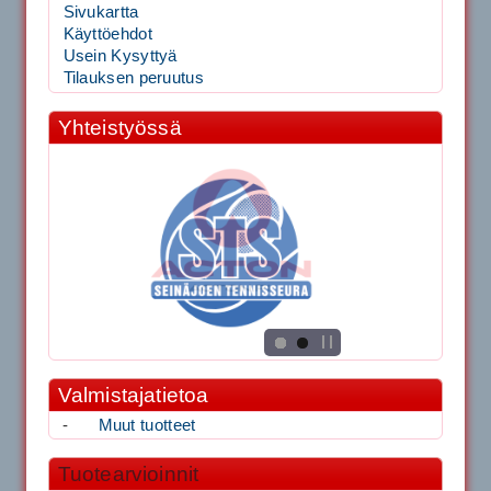
Sivukartta
Käyttöehdot
Usein Kysyttyä
Tilauksen peruutus
Yhteistyössä
Valmistajatietoa
-
Muut tuotteet
Tuotearvioinnit