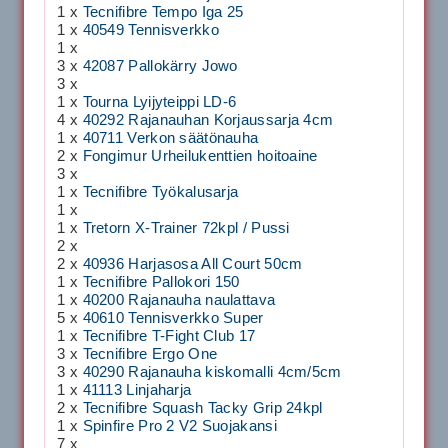
1 x
Tecnifibre Tempo Iga 25
1 x
40549 Tennisverkko
1 x
3 x
42087 Pallokärry Jowo
3 x
1 x
Tourna Lyijyteippi LD-6
4 x
40292 Rajanauhan Korjaussarja 4cm
1 x
40711 Verkon säätönauha
2 x
Fongimur Urheilukenttien hoitoaine
3 x
1 x
Tecnifibre Työkalusarja
1 x
1 x
Tretorn X-Trainer 72kpl / Pussi
2 x
2 x
40936 Harjasosa All Court 50cm
1 x
Tecnifibre Pallokori 150
1 x
40200 Rajanauha naulattava
5 x
40610 Tennisverkko Super
1 x
Tecnifibre T-Fight Club 17
3 x
Tecnifibre Ergo One
3 x
40290 Rajanauha kiskomalli 4cm/5cm
1 x
41113 Linjaharja
2 x
Tecnifibre Squash Tacky Grip 24kpl
1 x
Spinfire Pro 2 V2 Suojakansi
7 x