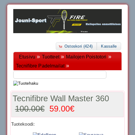
Ostoskori (424)
Kassalle
»
»
»
Etusivu
Tuotteet
Mailojen Poistotori
»
Tecnifibre Padelmailat
Tecnifibre Wall Master 360
100.00€
59.00€
Tuotekoodi: