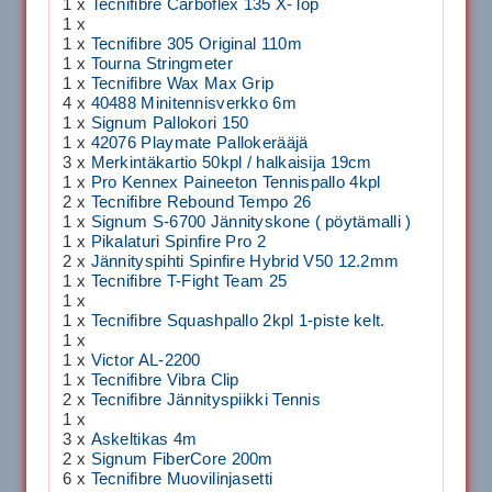
1 x
Tecnifibre Carboflex 135 X-Top
1 x
1 x
Tecnifibre 305 Original 110m
1 x
Tourna Stringmeter
1 x
Tecnifibre Wax Max Grip
4 x
40488 Minitennisverkko 6m
1 x
Signum Pallokori 150
1 x
42076 Playmate Pallokerääjä
3 x
Merkintäkartio 50kpl / halkaisija 19cm
1 x
Pro Kennex Paineeton Tennispallo 4kpl
2 x
Tecnifibre Rebound Tempo 26
1 x
Signum S-6700 Jännityskone ( pöytämalli )
1 x
Pikalaturi Spinfire Pro 2
2 x
Jännityspihti Spinfire Hybrid V50 12.2mm
1 x
Tecnifibre T-Fight Team 25
1 x
1 x
Tecnifibre Squashpallo 2kpl 1-piste kelt.
1 x
1 x
Victor AL-2200
1 x
Tecnifibre Vibra Clip
2 x
Tecnifibre Jännityspiikki Tennis
1 x
3 x
Askeltikas 4m
2 x
Signum FiberCore 200m
6 x
Tecnifibre Muovilinjasetti