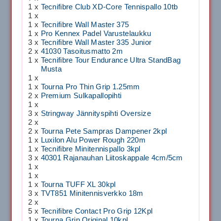
1 x
Tecnifibre Club XD-Core Tennispallo 10tb
1 x
1 x
Tecnifibre Wall Master 375
1 x
Pro Kennex Padel Varustelaukku
3 x
Tecnifibre Wall Master 335 Junior
2 x
41030 Tasoitusmatto 2m
1 x
Tecnifibre Tour Endurance Ultra StandBag
Musta
1 x
1 x
Tourna Pro Thin Grip 1.25mm
2 x
Premium Sulkapallopihti
1 x
3 x
Stringway Jännityspihti Oversize
2 x
2 x
Tourna Pete Sampras Dampener 2kpl
1 x
Luxilon Alu Power Rough 220m
1 x
Tecnifibre Minitennispallo 3kpl
3 x
40301 Rajanauhan Liitoskappale 4cm/5cm
1 x
1 x
1 x
Tourna TUFF XL 30kpl
3 x
TVT851 Minitennisverkko 18m
2 x
5 x
Tecnifibre Contact Pro Grip 12Kpl
1 x
Tourna Grip Original 10kpl