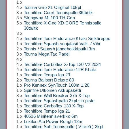
1 x
4 x
Tourna Grip XL Original 10kpl
3 x
Tecnifibre Court Tennispallo 36tb/ltk
3 x
Stringway ML100-TH-Con
5 x
Tecnifibre X-One XD-CORE Tennispallo
36tb/ltk
3 x
4 x
Tecnifibre Tour Endurance Khaki Selkäreppu
1 x
Tecnifibre Squash suojalasit Valk. / Vihr.
2 x
Tennis / Squash jänneholkkiputki 3m
3 x
Tourna Mega Tac Padel
4 x
4 x
Tecnifibre Carboflex X-Top 120 V2 2024
4 x
Tecnifibre Tour Endurance 12R Khaki
1 x
Tecnifibre Tempo Iga 23
2 x
Tourna Ballport Deluxe 80
1 x
Pro Kennex SynTouch 100m 1.20
1 x
Spinfire Ulkoinen Akkupaketti
8 x
Tecnifibre Wall Breaker 375 X-Top
1 x
Tecnifibre Squashpallo 2kpl sin.piste
1 x
Tecnifibre Carboflex 130 X-Top
1 x
Tecnifibre Tempo Iga 21
1 x
40506 Minitennisverkko 6m
1 x
Luxilon Alu Power Rough 12m
1 x
Tecnifibre Soft Tennispallo ( Vihreä ) 3kpl