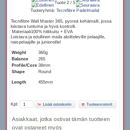
Tuote 2 / 5
Tuoteryhmä:
Tecnifibre Padelmailat
Tecnifibre Wall Master 365, pyoreä kehämalli, jossa
loistava tuntuma ja hyvä kontrolli.
Materiaali100% hiilikuitu + EVA
Loistava ja edullinen maila aloitteleville pelaajille,
naispelaajille ja junioreille!
Weight
360g
Balance
265
Profile/Core
38mm
Shape
Round
Length
455mm
Kpl:
Lisää ostoskoriin
Tuotearvioinnit
Asiakkaat, jotka ostivat tämän tuotteen
ovat ostaneet myös