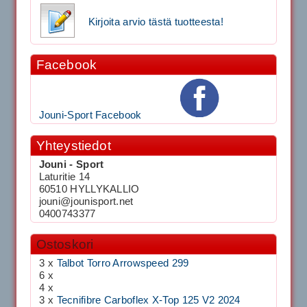
Kirjoita arvio tästä tuotteesta!
Facebook
Jouni-Sport Facebook
Yhteystiedot
Jouni - Sport
Laturitie 14
60510 HYLLYKALLIO
jouni@jounisport.net
0400743377
Ostoskori
3 x
Talbot Torro Arrowspeed 299
6 x
4 x
3 x
Tecnifibre Carboflex X-Top 125 V2 2024