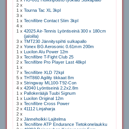
2 x
HO-001 Holkinpoisto työkalu Sulkapallo
2 x
1 x
Tourna Tac XL 3kpl
3 x
1 x
Tecnifibre Contact Slim 3kpl
4 x
1 x
42025 Air-Tennis Lyöntiseinä 300 x 180cm
(jaloilla)
3 x
TMT230 Jännityspihti sulkapallo
2 x
Yonex BG Aerosonic 0.61mm 200m
1 x
Luxilon Alu Power 12m
3 x
Tecnifibre T-Fight Club 25
2 x
Tecnifibre Pro Player Last 48kpl
1 x
7 x
Tecnifibre XLD 72kpl
5 x
THT860 Agility tikkaat 8m
3 x
Stringway ML100-T92-Con
4 x
42040 Lyöntiseinä 2.2x2.8m
1 x
Pallokerääjä Tuubi Signum
1 x
Luxilon Original 12m
3 x
Tecnifibre Cross Power
2 x
41112 Linjaharja
2 x
2 x
Jänneholkki Lajitelma
1 x
Tecnifibre ATP Endurance Tietokonelaukku