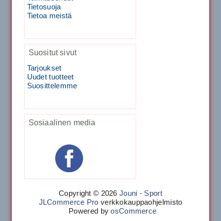
Tietosuoja
Tietoa meistä
29.00€
Vaihto harjasosa hie...
Suositut sivut
Kirschbaum Flash Shark 200m
Tarjoukset
Uudet tuotteet
Suosittelemme
129.00€
115.00€
Käsiystäv&...
Sosiaalinen media
Tecnifibre Classic Sukka 3pr
Copyright © 2026
Jouni - Sport
JLCommerce Pro
verkkokauppaohjelmisto
Powered by
osCommerce