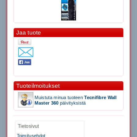
Jaa tuote
11.90€
Laadukas Tournan keh...
Signum S-7000 Jännityskone (Pöytämalli)
1,650.00€
SIGNUM S-7000 &...
Tuoteilmoitukset
Signum S-7000 Jännityskone (Jalustamalli)
Muistuta minua tuoteen
Tecnifibre Wall
Master 360
päivityksistä
1,999.00€
SIGNUM S-7000 &...
Tietosivut
Toimitusehdot
40883 Harjasosa hiekkanurmiharjaan