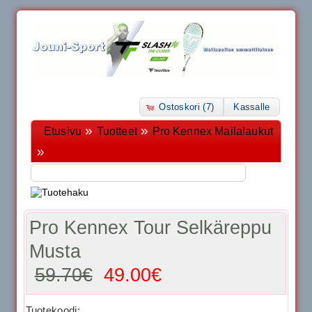
Ostoskori (7)
Kassalle
»
»
Etusivu
Tuotteet
Pro Kennex Mailalaukut
»
Pro Kennex Tour Selkäreppu
Musta
59.70€
49.00€
Tuotekoodi: