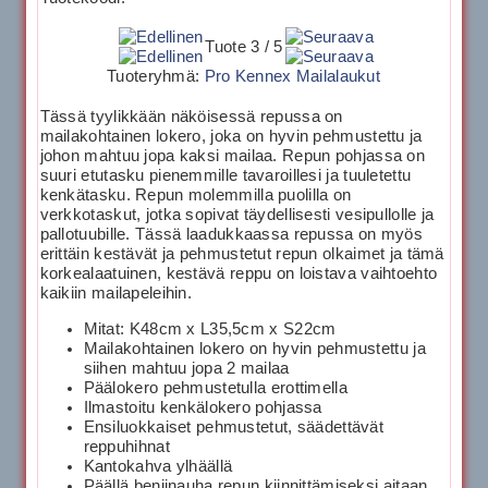
Tuote 3 / 5
Tuoteryhmä:
Pro Kennex Mailalaukut
Tässä tyylikkään näköisessä repussa on
mailakohtainen lokero, joka on hyvin pehmustettu ja
johon mahtuu jopa kaksi mailaa. Repun pohjassa on
suuri etutasku pienemmille tavaroillesi ja tuuletettu
kenkätasku. Repun molemmilla puolilla on
verkkotaskut, jotka sopivat täydellisesti vesipullolle ja
pallotuubille. Tässä laadukkaassa repussa on myös
erittäin kestävät ja pehmustetut repun olkaimet ja tämä
korkealaatuinen, kestävä reppu on loistava vaihtoehto
kaikiin mailapeleihin.
Mitat: K48cm x L35,5cm x S22cm
Mailakohtainen lokero on hyvin pehmustettu ja
siihen mahtuu jopa 2 mailaa
Päälokero pehmustetulla erottimella
Ilmastoitu kenkälokero pohjassa
Ensiluokkaiset pehmustetut, säädettävät
reppuhihnat
Kantokahva ylhäällä
Päällä benjinauha repun kiinnittämiseksi aitaan