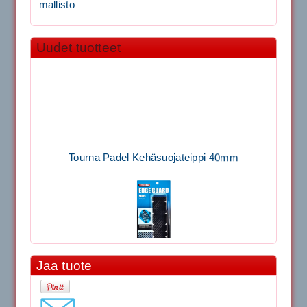
mallisto
Uudet tuotteet
Tourna Padel Kehäsuojateippi 40mm
Jaa tuote
11.90€
Laadukas Tournan keh...