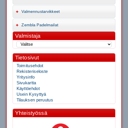
Valmennustarvikkeet
Zembla Padelmailat
Valmistaja
Tietosivut
Toimitusehdot
Rekisteriseloste
Yritysinfo
Sivukartta
Käyttöehdot
Usein Kysyttyä
Tilauksen peruutus
Yhteistyössä