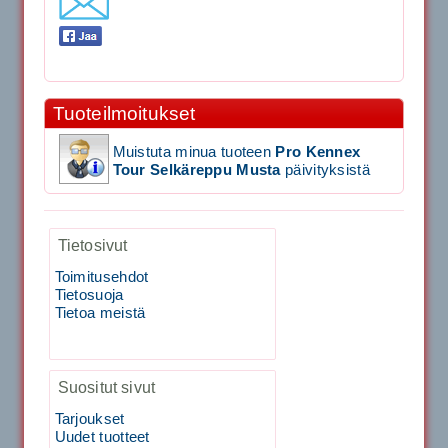
Signum S-7000 Jännityskone (Pöytämalli)
1,650.00€
Tuoteilmoitukset
SIGNUM S-7000 &...
Muistuta minua tuoteen
Pro Kennex
Signum S-7000 Jännityskone (Jalustamalli)
Tour Selkäreppu Musta
päivityksistä
1,999.00€
Tietosivut
SIGNUM S-7000 &...
Toimitusehdot
Tietosuoja
40883 Harjasosa hiekkanurmiharjaan
Tietoa meistä
29.00€
Vaihto harjasosa hie...
Suositut sivut
Tarjoukset
Kirschbaum Flash Shark 200m
Uudet tuotteet