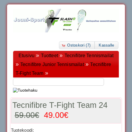
Ostoskori (7)
Kassalle
»
»
Etusivu
Tuotteet
Tecnifibre Tennismailat
»
»
Tecnifibre Junior Tennismailat
Tecnifibre
»
T-Fight Team
Tecnifibre T-Fight Team 24
59.00€
49.00€
Tuotekoodi: