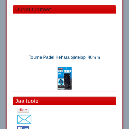
Uudet tuotteet
Tourna Padel Kehäsuojateippi 40mm
Jaa tuote
11.90€
Laadukas Tournan keh...