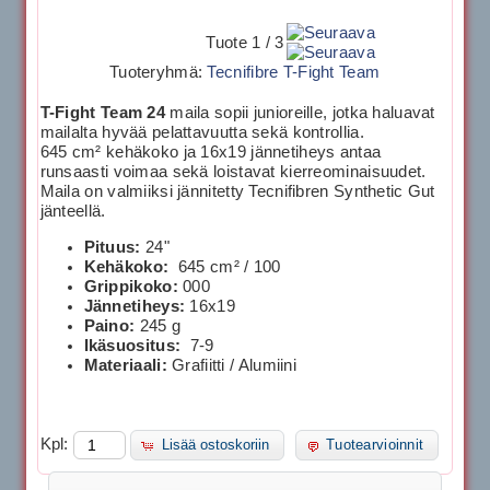
Tuote 1 / 3
Tuoteryhmä:
Tecnifibre T-Fight Team
T-Fight Team 24
maila sopii junioreille, jotka haluavat
mailalta hyvää pelattavuutta sekä kontrollia.
645 cm² kehäkoko ja 16x19 jännetiheys antaa
runsaasti voimaa sekä loistavat kierreominaisuudet.
Maila on valmiiksi jännitetty Tecnifibren Synthetic Gut
jänteellä.
Pituus:
24"
Kehäkoko:
645 cm² / 100
Grippikoko:
000
Jännetiheys:
16x19
Paino:
245 g
Ikäsuositus:
7-9
Materiaali:
Grafiitti / Alumiini
Kpl:
Lisää ostoskoriin
Tuotearvioinnit