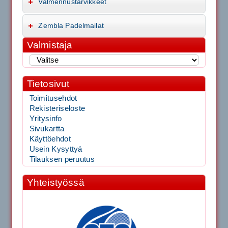
Valmennustarvikkeet
Zembla Padelmailat
Valmistaja
Tietosivut
Toimitusehdot
Rekisteriseloste
Yritysinfo
Sivukartta
Käyttöehdot
Usein Kysyttyä
Tilauksen peruutus
Yhteistyössä