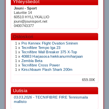
Yhteystiedot
Jouni - Sport
Laturitie 14
60510 HYLLYKALLIO
jouni@jounisport.net
0400743377
Ostoskori
1 x
Pro Kennex Flight Ovation Sininen
1 x
Tecnifibre Tempo Iga 23
1 x
Tecnifibre Wall Breaker 375 X-Top
1 x
40883 Harjasosa hiekkanurmiharjaan
1 x
Zembla Beta
1 x
Tecnifibre Cross Power
1 x
Kirschbaum Flash Shark 200m
659.00€
Uutisia
03.03.2026 -
TECNIFIBRE FIRE Tennismaila
mallisto