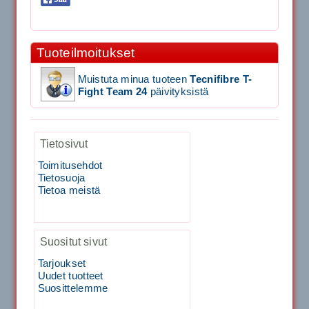
Signum S-7000 Jännityskone (Pöytämalli)
Tuoteilmoitukset
1,650.00€
SIGNUM S-7000 &...
Muistuta minua tuoteen
Tecnifibre T-
Fight Team 24
päivityksistä
Signum S-7000 Jännityskone (Jalustamalli)
1,999.00€
Tietosivut
SIGNUM S-7000 &...
Toimitusehdot
Tietosuoja
40883 Harjasosa hiekkanurmiharjaan
Tietoa meistä
29.00€
Suositut sivut
Vaihto harjasosa hie...
Tarjoukset
Kirschbaum Flash Shark 200m
Uudet tuotteet
Suosittelemme