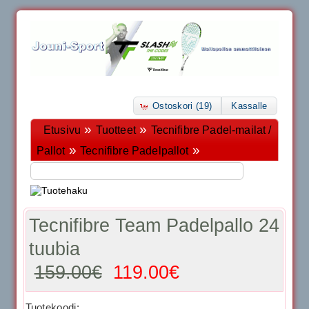
Ostoskori (19)
Kassalle
»
»
Etusivu
Tuotteet
Tecnifibre Padel-mailat /
»
»
Pallot
Tecnifibre Padelpallot
Tecnifibre Team Padelpallo 24
tuubia
159.00€
119.00€
Tuotekoodi: