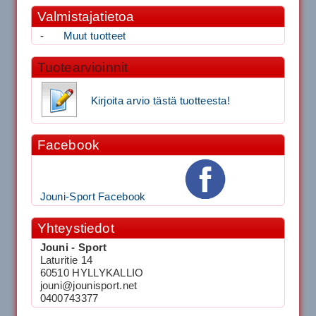
Valmistajatietoa
-
Muut tuotteet
Tuotearvioinnit
Kirjoita arvio tästä tuotteesta!
Facebook
Jouni-Sport Facebook
Yhteystiedot
Jouni - Sport
Laturitie 14
60510 HYLLYKALLIO
jouni@jounisport.net
0400743377