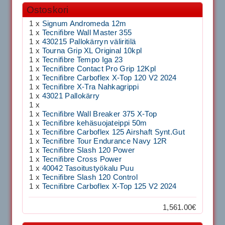
Ostoskori
1 x
Signum Andromeda 12m
1 x
Tecnifibre Wall Master 355
1 x
430215 Pallokärryn väliritilä
1 x
Tourna Grip XL Original 10kpl
1 x
Tecnifibre Tempo Iga 23
1 x
Tecnifibre Contact Pro Grip 12Kpl
1 x
Tecnifibre Carboflex X-Top 120 V2 2024
1 x
Tecnifibre X-Tra Nahkagrippi
1 x
43021 Pallokärry
1 x
1 x
Tecnifibre Wall Breaker 375 X-Top
1 x
Tecnifibre kehäsuojateippi 50m
1 x
Tecnifibre Carboflex 125 Airshaft Synt.Gut
1 x
Tecnifibre Tour Endurance Navy 12R
1 x
Tecnifibre Slash 120 Power
1 x
Tecnifibre Cross Power
1 x
40042 Tasoitustyökalu Puu
1 x
Tecnifibre Slash 120 Control
1 x
Tecnifibre Carboflex X-Top 125 V2 2024
1,561.00€