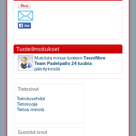
11.90€
Laadukas Tournan keh...
Signum S-7000 Jännityskone (Pöytämalli)
1,650.00€
Tuoteilmoitukset
SIGNUM S-7000 &...
Muistuta minua tuoteen
Tecnifibre
Team Padelpallo 24 tuubia
Signum S-7000 Jännityskone (Jalustamalli)
päivityksistä
1,999.00€
Tietosivut
SIGNUM S-7000 &...
Toimitusehdot
Tietosuoja
40883 Harjasosa hiekkanurmiharjaan
Tietoa meistä
29.00€
Vaihto harjasosa hie...
Suositut sivut