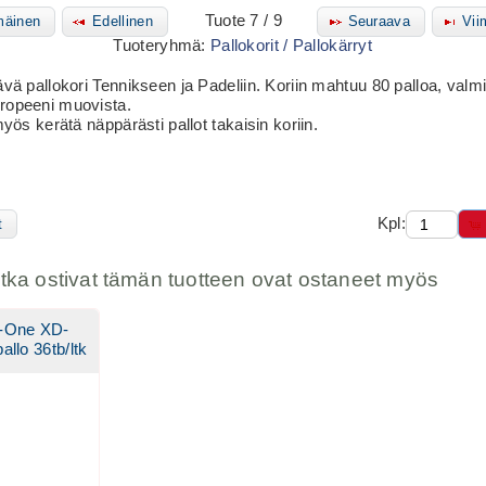
Tuote 7 / 9
äinen
Edellinen
Seuraava
Vii
Tuoteryhmä:
Pallokorit / Pallokärryt
ävä pallokori Tennikseen ja Padeliin. Koriin mahtuu 80 palloa, valmi
ropeeni muovista.
myös kerätä näppärästi pallot takaisin koriin.
Kpl:
t
otka ostivat tämän tuotteen ovat ostaneet myös
X-One XD-
llo 36tb/ltk