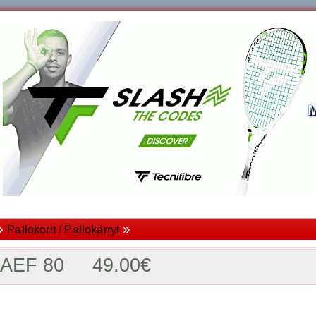
»
»
Pallokorit / Pallokärryt
ri AEF 80 49.00€