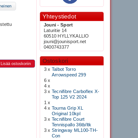
meinen
Yhteystiedot
stettu
Jouni - Sport
Laturitie 14
60510 HYLLYKALLIO
jouni@jounisport.net
0400743377
Ostoskori
Lisää ostoskoriin
3 x
Talbot Torro
Arrowspeed 299
6 x
4 x
3 x
Tecnifibre Carboflex X-
Top 125 V2 2024
1 x
4 x
Tourna Grip XL
Original 10kpl
3 x
Tecnifibre Court
Tennispallo 36tb/ltk
3 x
Stringway ML100-TH-
Con