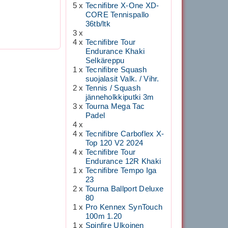
5 x
Tecnifibre X-One XD-
CORE Tennispallo
36tb/ltk
3 x
4 x
Tecnifibre Tour
Endurance Khaki
Selkäreppu
1 x
Tecnifibre Squash
suojalasit Valk. / Vihr.
2 x
Tennis / Squash
jänneholkkiputki 3m
3 x
Tourna Mega Tac
Padel
4 x
4 x
Tecnifibre Carboflex X-
Top 120 V2 2024
4 x
Tecnifibre Tour
Endurance 12R Khaki
1 x
Tecnifibre Tempo Iga
23
2 x
Tourna Ballport Deluxe
80
1 x
Pro Kennex SynTouch
100m 1.20
1 x
Spinfire Ulkoinen