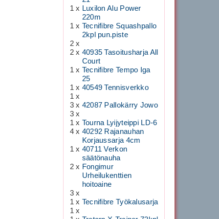
1 x
Luxilon Alu Power
220m
1 x
Tecnifibre Squashpallo
2kpl pun.piste
2 x
2 x
40935 Tasoitusharja All
Court
1 x
Tecnifibre Tempo Iga
25
1 x
40549 Tennisverkko
1 x
3 x
42087 Pallokärry Jowo
3 x
1 x
Tourna Lyijyteippi LD-6
4 x
40292 Rajanauhan
Korjaussarja 4cm
1 x
40711 Verkon
säätönauha
2 x
Fongimur
Urheilukenttien
hoitoaine
3 x
1 x
Tecnifibre Työkalusarja
1 x