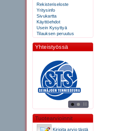
Rekisteriseloste
Yritysinfo
Sivukartta
Käyttöehdot
Usein Kysyttyä
Tilauksen peruutus
Yhteistyössä
Tuotearvioinnit
Kirjoita arvio tästä