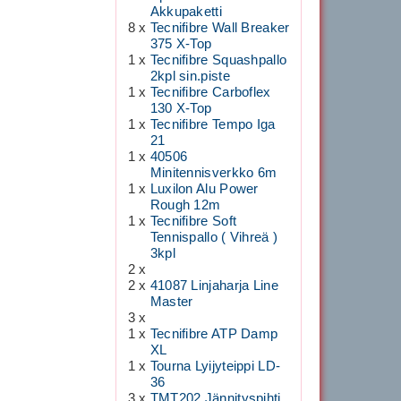
Akkupaketti
8 x
Tecnifibre Wall Breaker
375 X-Top
1 x
Tecnifibre Squashpallo
2kpl sin.piste
1 x
Tecnifibre Carboflex
130 X-Top
1 x
Tecnifibre Tempo Iga
21
1 x
40506
Minitennisverkko 6m
1 x
Luxilon Alu Power
Rough 12m
1 x
Tecnifibre Soft
Tennispallo ( Vihreä )
3kpl
2 x
2 x
41087 Linjaharja Line
Master
3 x
1 x
Tecnifibre ATP Damp
XL
1 x
Tourna Lyijyteippi LD-
36
3 x
TMT202 Jännityspihti