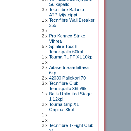
Sulkapallo
3 x
Tecnifibre Balancer
ATP lyijyteippi
1 x
Tecnifibre Wall Breaker
355
3 x
2 x
Pro Kennex Strike
Vihreä
5 x
Spinfire Touch
Tennispallo 60kpl
1 x
Tourna TUFF XL 10kpl
1 x
2 x
Aitasetti Säädettävä
6kpl
2 x
42080 Pallokori 70
3 x
Tecnifibre Club
Tennispallo 36tb/ltk
1 x
Balls Unlimited Stage
1 12kpl
2 x
Tourna Grip XL
Original 3kpl
1 x
1 x
2 x
Tecnifibre T-Fight Club
21