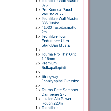
1 x
Tecnifibre Wall Master
375
1 x
Pro Kennex Padel
Varustelaukku
3 x
Tecnifibre Wall Master
335 Junior
2 x
41030 Tasoitusmatto
2m
1 x
Tecnifibre Tour
Endurance Ultra
StandBag Musta
1 x
1 x
Tourna Pro Thin Grip
1.25mm
2 x
Premium
Sulkapallopihti
1 x
3 x
Stringway
Jännityspihti Oversize
2 x
2 x
Tourna Pete Sampras
Dampener 2kpl
1 x
Luxilon Alu Power
Rough 220m
1 x
Tecnifibre