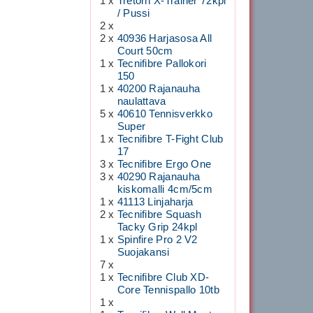
1 x
Tretorn X-Trainer 72kpl
/ Pussi
2 x
2 x
40936 Harjasosa All
Court 50cm
1 x
Tecnifibre Pallokori
150
1 x
40200 Rajanauha
naulattava
5 x
40610 Tennisverkko
Super
1 x
Tecnifibre T-Fight Club
17
3 x
Tecnifibre Ergo One
3 x
40290 Rajanauha
kiskomalli 4cm/5cm
1 x
41113 Linjaharja
2 x
Tecnifibre Squash
Tacky Grip 24kpl
1 x
Spinfire Pro 2 V2
Suojakansi
7 x
1 x
Tecnifibre Club XD-
Core Tennispallo 10tb
1 x