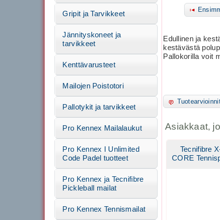
Ensimm
Gripit ja Tarvikkeet
Jännityskoneet ja
Edullinen ja kest
tarvikkeet
kestävästä polup
Pallokorilla voit 
Kenttävarusteet
Mailojen Poistotori
Tuotearvioinni
Pallotykit ja tarvikkeet
Asiakkaat, j
Pro Kennex Mailalaukut
Pro Kennex I Unlimited
Tecnifibre 
Code Padel tuotteet
CORE Tennispa
Pro Kennex ja Tecnifibre
Pickleball mailat
Pro Kennex Tennismailat