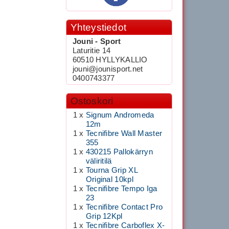
Yhteystiedot
Jouni - Sport
Laturitie 14
60510 HYLLYKALLIO
jouni@jounisport.net
0400743377
Ostoskori
1 x
Signum Andromeda
12m
1 x
Tecnifibre Wall Master
355
1 x
430215 Pallokärryn
väliritilä
1 x
Tourna Grip XL
Original 10kpl
1 x
Tecnifibre Tempo Iga
23
1 x
Tecnifibre Contact Pro
Grip 12Kpl
1 x
Tecnifibre Carboflex X-