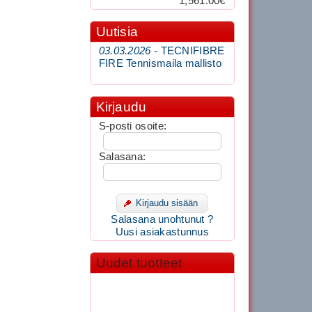
1,561.00€
Uutisia
03.03.2026 -
TECNIFIBRE
FIRE Tennismaila mallisto
Kirjaudu
S-posti osoite:
Salasana:
Kirjaudu sisään
Salasana unohtunut ?
Uusi asiakastunnus
Uudet tuotteet