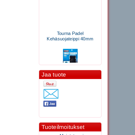
Tourna Padel
Kehäsuojateippi 40mm
Jaa tuote
11.90€
Laadukas Tournan keh...
Signum S-7000
Jännityskone (Pöytämalli)
Tuoteilmoitukset