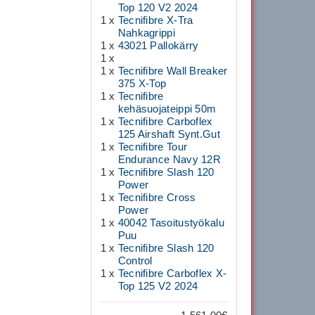
Top 120 V2 2024
1 x
Tecnifibre X-Tra
Nahkagrippi
1 x
43021 Pallokärry
1 x
1 x
Tecnifibre Wall Breaker
375 X-Top
1 x
Tecnifibre
kehäsuojateippi 50m
1 x
Tecnifibre Carboflex
125 Airshaft Synt.Gut
1 x
Tecnifibre Tour
Endurance Navy 12R
1 x
Tecnifibre Slash 120
Power
1 x
Tecnifibre Cross
Power
1 x
40042 Tasoitustyökalu
Puu
1 x
Tecnifibre Slash 120
Control
1 x
Tecnifibre Carboflex X-
Top 125 V2 2024