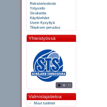
Rekisteriseloste
Yritysinfo
Sivukartta
Käyttöehdot
Usein Kysyttyä
Tilauksen peruutus
Yhteistyössä
Valmistajatietoa
-
Muut tuotteet