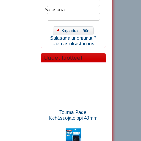
Salasana:
Kirjaudu sisään
Salasana unohtunut ?
Uusi asiakastunnus
Uudet tuotteet
Tourna Padel
Kehäsuojateippi 40mm