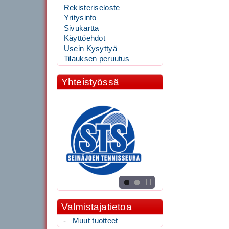
Rekisteriseloste
Yritysinfo
Sivukartta
Käyttöehdot
Usein Kysyttyä
Tilauksen peruutus
Yhteistyössä
Valmistajatietoa
-
Muut tuotteet