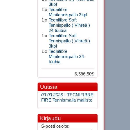
3kpl
1 x
Tecnifibre
Minitennispallo 3kpl
1 x
Tecnifibre Soft
Tennispallo ( Vihreä )
24 tuubia
1 x
Tecnifibre Soft
Tennispallo ( Vihreä )
3kpl
1 x
Tecnifibre
Minitennispallo 24
tuubia
6,586.50€
Uutisia
03.03.2026 -
TECNIFIBRE
FIRE Tennismaila mallisto
Kirjaudu
S-posti osoite: