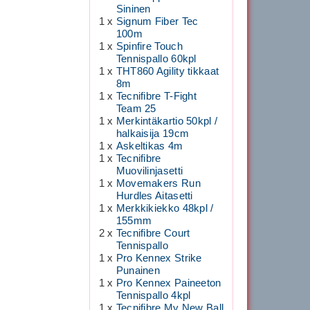
Sininen
1 x
Signum Fiber Tec
100m
1 x
Spinfire Touch
Tennispallo 60kpl
1 x
THT860 Agility tikkaat
8m
1 x
Tecnifibre T-Fight
Team 25
1 x
Merkintäkartio 50kpl /
halkaisija 19cm
1 x
Askeltikas 4m
1 x
Tecnifibre
Muovilinjasetti
1 x
Movemakers Run
Hurdles Aitasetti
1 x
Merkkikiekko 48kpl /
155mm
2 x
Tecnifibre Court
Tennispallo
1 x
Pro Kennex Strike
Punainen
1 x
Pro Kennex Paineeton
Tennispallo 4kpl
1 x
Tecnifibre My New Ball