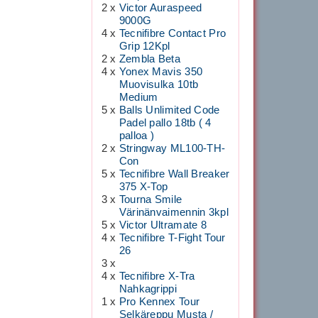
2 x
Victor Auraspeed
9000G
4 x
Tecnifibre Contact Pro
Grip 12Kpl
2 x
Zembla Beta
4 x
Yonex Mavis 350
Muovisulka 10tb
Medium
5 x
Balls Unlimited Code
Padel pallo 18tb ( 4
palloa )
2 x
Stringway ML100-TH-
Con
5 x
Tecnifibre Wall Breaker
375 X-Top
3 x
Tourna Smile
Värinänvaimennin 3kpl
5 x
Victor Ultramate 8
4 x
Tecnifibre T-Fight Tour
26
3 x
4 x
Tecnifibre X-Tra
Nahkagrippi
1 x
Pro Kennex Tour
Selkäreppu Musta /