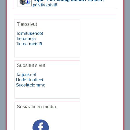
päivityksistä
1,999.00€
SIGNUM S-7000 &...
Tietosivut
Toimitusehdot
40883 Harjasosa hiekkanurmiharjaan
Tietosuoja
Tietoa meistä
29.00€
Vaihto harjasosa hie...
Suositut sivut
Kirschbaum Flash Shark 200m
Tarjoukset
Uudet tuotteet
Suosittelemme
129.00€
115.00€
Käsiystäv&...
Sosiaalinen media
Tecnifibre Classic Sukka 3pr