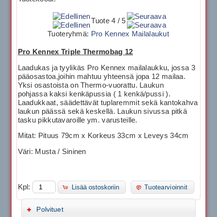
Tuote 4 / 5
Tuoteryhmä:
Pro Kennex Mailalaukut
Pro Kennex Triple Thermobag 12
Laadukas ja tyylikäs Pro Kennex mailalaukku, jossa 3
pääosastoa,joihin mahtuu yhteensä jopa 12 mailaa.
Yksi osastoista on Thermo-vuorattu. Laukun
pohjassa kaksi kenkäpussia ( 1 kenkä/pussi ).
Laadukkaat, säädettävät tuplaremmit sekä kantokahva
laukun päässä sekä keskellä. Laukun sivussa pitkä
tasku pikkutavaroille ym. varusteille.
Mitat: Pituus 79cm x Korkeus 33cm x Leveys 34cm
Väri: Musta / Sininen
Kpl:
Lisää ostoskoriin
Tuotearvioinnit
Polvituet