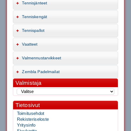
Tennisjänteet
Tenniskengät
Tennispallot
Vaatteet
Valmennustarvikkeet
Zembla Padelmailat
Valmistaja
Tietosivut
Toimitusehdot
Rekisteriseloste
Yritysinfo
Sivukartta