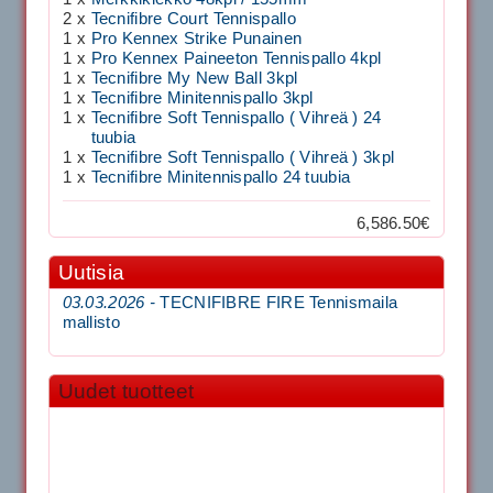
2 x
Tecnifibre Court Tennispallo
1 x
Pro Kennex Strike Punainen
1 x
Pro Kennex Paineeton Tennispallo 4kpl
1 x
Tecnifibre My New Ball 3kpl
1 x
Tecnifibre Minitennispallo 3kpl
1 x
Tecnifibre Soft Tennispallo ( Vihreä ) 24
tuubia
1 x
Tecnifibre Soft Tennispallo ( Vihreä ) 3kpl
1 x
Tecnifibre Minitennispallo 24 tuubia
6,586.50€
Uutisia
03.03.2026 -
TECNIFIBRE FIRE Tennismaila
mallisto
Uudet tuotteet