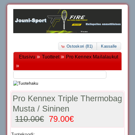
Ostoskori (81)
Kassalle
»
»
Etusivu
Tuotteet
Pro Kennex Mailalaukut
»
Pro Kennex Triple Thermobag
Musta / Sininen
110.00€
79.00€
Tuotekoodi: