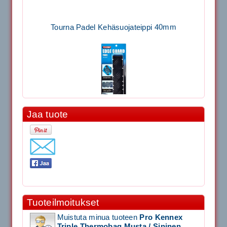
Tourna Padel Kehäsuojateippi 40mm
Jaa tuote
11.90€
Laadukas Tournan keh...
Signum S-7000 Jännityskone (Pöytämalli)
1,650.00€
SIGNUM S-7000 &...
Tuoteilmoitukset
Muistuta minua tuoteen
Pro Kennex
Signum S-7000 Jännityskone (Jalustamalli)
Triple Thermobag Musta / Sininen