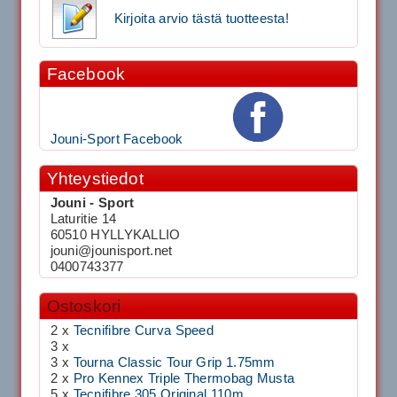
Kirjoita arvio tästä tuotteesta!
Facebook
Jouni-Sport Facebook
Yhteystiedot
Jouni - Sport
Laturitie 14
60510 HYLLYKALLIO
jouni@jounisport.net
0400743377
Ostoskori
2 x
Tecnifibre Curva Speed
3 x
3 x
Tourna Classic Tour Grip 1.75mm
2 x
Pro Kennex Triple Thermobag Musta
5 x
Tecnifibre 305 Original 110m