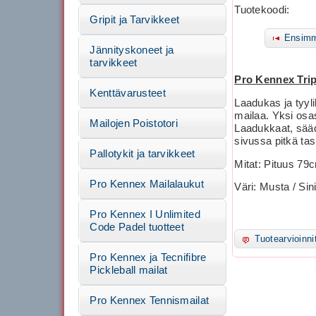
Tuotekoodi:
Gripit ja Tarvikkeet
Ensimm
Jännityskoneet ja
tarvikkeet
Pro Kennex Tri
Kenttävarusteet
Laadukas ja tyyl
mailaa. Yksi osa
Mailojen Poistotori
Laadukkaat, sää
sivussa pitkä tas
Pallotykit ja tarvikkeet
Mitat: Pituus 7
Pro Kennex Mailalaukut
Väri: Musta / Sin
Pro Kennex I Unlimited
Code Padel tuotteet
Tuotearvioinni
Pro Kennex ja Tecnifibre
Pickleball mailat
Pro Kennex Tennismailat