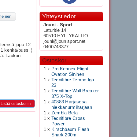
Yhteystiedot
meinen
Jouni - Sport
Laturitie 14
60510 HYLLYKALLIO
jouni@jounisport.net
hteensä jopa 12
0400743377
1 kenkä/pussi ).
lä. Laukun
Ostoskori
1 x
Pro Kennex Flight
Ovation Sininen
1 x
Tecnifibre Tempo Iga
23
1 x
Tecnifibre Wall Breaker
375 X-Top
1 x
40883 Harjasosa
Lisää ostoskoriin
hiekkanurmiharjaan
1 x
Zembla Beta
1 x
Tecnifibre Cross
Power
1 x
Kirschbaum Flash
Shark 200m