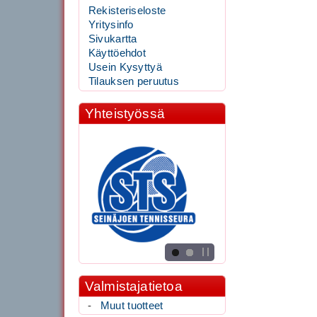
Rekisteriseloste
Yritysinfo
Sivukartta
Käyttöehdot
Usein Kysyttyä
Tilauksen peruutus
Yhteistyössä
Valmistajatietoa
-
Muut tuotteet