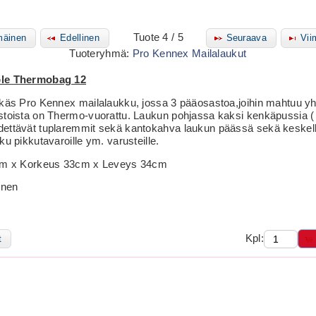
Tuote 4 / 5
äinen
Edellinen
Seuraava
Vii
Tuoteryhmä:
Pro Kennex Mailalaukut
ple Thermobag 12
ikäs Pro Kennex mailalaukku, jossa 3 pääosastoa,joihin mahtuu y
stoista on Thermo-vuorattu. Laukun pohjassa kaksi kenkäpussia ( 
dettävät tuplaremmit sekä kantokahva laukun päässä sekä keskel
ku pikkutavaroille ym. varusteille.
9cm x Korkeus 33cm x Leveys 34cm
inen
Kpl:
t