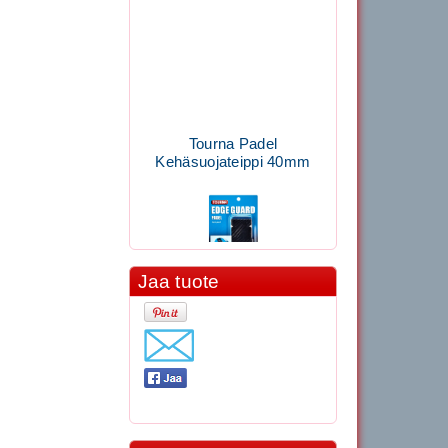
Tourna Padel
Kehäsuojateippi 40mm
Jaa tuote
11.90€
Laadukas Tournan keh...
Signum S-7000
Jännityskone (Pöytämalli)