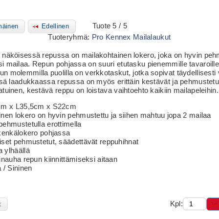
Tuote 5 / 5
äinen
Edellinen
Tuoteryhmä:
Pro Kennex Mailalaukut
 näköisessä repussa on mailakohtainen lokero, joka on hyvin pehm
 mailaa. Repun pohjassa on suuri etutasku pienemmille tavaroillesi
 molemmilla puolilla on verkkotaskut, jotka sopivat täydellisesti v
ässä laadukkaassa repussa on myös erittäin kestävät ja pehmustetu
tuinen, kestävä reppu on loistava vaihtoehto kaikiin mailapeleihin.
8cm x L35,5cm x S22cm
inen lokero on hyvin pehmustettu ja siihen mahtuu jopa 2 mailaa
pehmustetulla erottimella
 kenkälokero pohjassa
iset pehmustetut, säädettävät reppuhihnat
 ylhäällä
inauha repun kiinnittämiseksi aitaan
 / Sininen
Kpl:
t