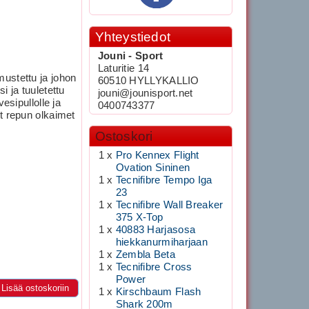
Yhteystiedot
Jouni - Sport
Laturitie 14
ustettu ja johon
60510 HYLLYKALLIO
 ja tuuletettu
jouni@jounisport.net
esipullolle ja
0400743377
t repun olkaimet
Ostoskori
1 x
Pro Kennex Flight
Ovation Sininen
1 x
Tecnifibre Tempo Iga
23
1 x
Tecnifibre Wall Breaker
375 X-Top
1 x
40883 Harjasosa
hiekkanurmiharjaan
1 x
Zembla Beta
1 x
Tecnifibre Cross
Power
Lisää ostoskoriin
1 x
Kirschbaum Flash
Shark 200m