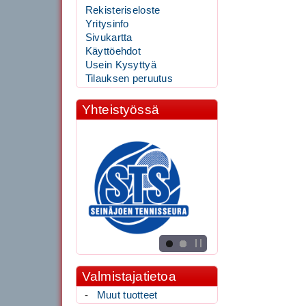
Rekisteriseloste
Yritysinfo
Sivukartta
Käyttöehdot
Usein Kysyttyä
Tilauksen peruutus
Yhteistyössä
Valmistajatietoa
-
Muut tuotteet