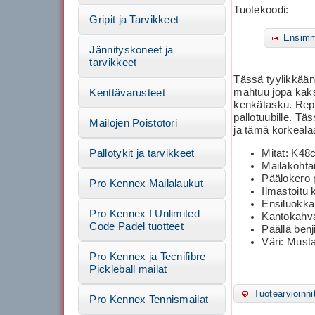
Tuotekoodi:
Gripit ja Tarvikkeet
Ensimm
Jännityskoneet ja
tarvikkeet
Tässä tyylikkään
mahtuu jopa kaksi
Kenttävarusteet
kenkätasku. Repun
pallotuubille. T
Mailojen Poistotori
ja tämä korkealaa
Mitat: K4
Pallotykit ja tarvikkeet
Mailakohta
Päälokero 
Pro Kennex Mailalaukut
Ilmastoitu
Ensiluokka
Pro Kennex I Unlimited
Kantokahva
Code Padel tuotteet
Päällä benj
Väri: Musta
Pro Kennex ja Tecnifibre
Pickleball mailat
Tuotearvioinni
Pro Kennex Tennismailat