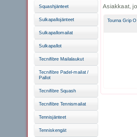
Asiakkaat, j
Squashjänteet
Sulkapallojänteet
Tourna Grip Or
Sulkapallomailat
Sulkapallot
Tecnifibre Mailalaukut
Tecnifibre Padel-mailat /
Pallot
Tecnifibre Squash
Tecnifibre Tennismailat
Tennisjänteet
Tenniskengät