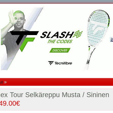
»
ut
ex Tour Selkäreppu Musta / Sinine
49.00€