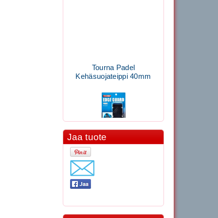
Tourna Padel
Kehäsuojateippi 40mm
Jaa tuote
11.90€
Laadukas Tournan keh...
Signum S-7000
Jännityskone (Pöytämalli)