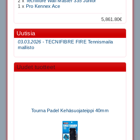
2 x
Tecnifibre Wall Master 335 Junior
1 x
Pro Kennex Ace
5,861.80€
Uutisia
03.03.2026 -
TECNIFIBRE FIRE Tennismaila
mallisto
Uudet tuotteet
Tourna Padel Kehäsuojateippi 40mm