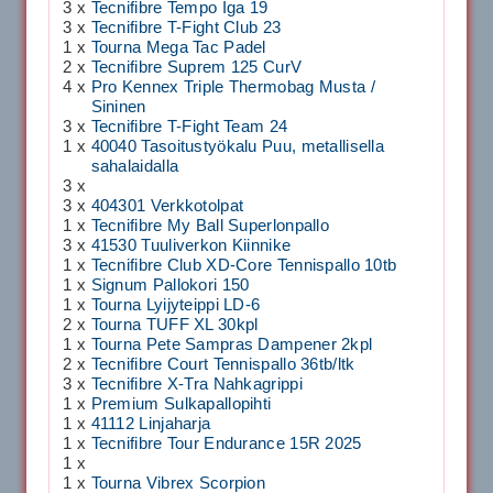
3 x
Tecnifibre Tempo Iga 19
3 x
Tecnifibre T-Fight Club 23
1 x
Tourna Mega Tac Padel
2 x
Tecnifibre Suprem 125 CurV
4 x
Pro Kennex Triple Thermobag Musta /
Sininen
3 x
Tecnifibre T-Fight Team 24
1 x
40040 Tasoitustyökalu Puu, metallisella
sahalaidalla
3 x
3 x
404301 Verkkotolpat
1 x
Tecnifibre My Ball Superlonpallo
3 x
41530 Tuuliverkon Kiinnike
1 x
Tecnifibre Club XD-Core Tennispallo 10tb
1 x
Signum Pallokori 150
1 x
Tourna Lyijyteippi LD-6
2 x
Tourna TUFF XL 30kpl
1 x
Tourna Pete Sampras Dampener 2kpl
2 x
Tecnifibre Court Tennispallo 36tb/ltk
3 x
Tecnifibre X-Tra Nahkagrippi
1 x
Premium Sulkapallopihti
1 x
41112 Linjaharja
1 x
Tecnifibre Tour Endurance 15R 2025
1 x
1 x
Tourna Vibrex Scorpion