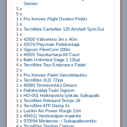
Sininen
3 x
5 x
1 x
Pro Kennex Flight Ovation Pinkki
1 x
3 x
Tecnifibre Carboflex 125 Airshaft Synt.Gut
1 x
2 x
42500 Väliverkko 3m x 40m
1 x
42076 Playmate Pallokerääjä
2 x
Signum FiberCore 200m
1 x
40935 Tasoitusharja All Court
3 x
Balls Unlimited Stage 1 12kpl
4 x
Tecnifibre Tour Endurance Padel
2 x
3 x
Pro Kennex Padel Varustelaukku
2 x
Tecnifibre XLD 72kpl
1 x
40580 Tennisverkko Deluxe
2 x
Pallokerääjä Tuubi Signum
1 x
HO-001 Holkinpoisto työkalu Sulkapallo
1 x
Tecnifibre Rebound Tempo 26
3 x
Tecnifibre ATP Damp XL
1 x
Luxilon Alu Power Rough 12m
2 x
404311 Verkkotolpan maakiila
2 x
970994 Minitennis- / Sulkapalloverkko
4 x
Tecnifibre Starting Clamps