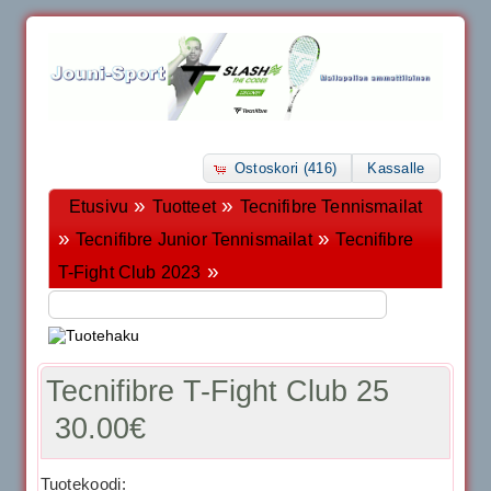
Ostoskori (416)
Kassalle
»
»
Etusivu
Tuotteet
Tecnifibre Tennismailat
»
»
Tecnifibre Junior Tennismailat
Tecnifibre
»
T-Fight Club 2023
Tecnifibre T-Fight Club 25
30.00€
Tuotekoodi: