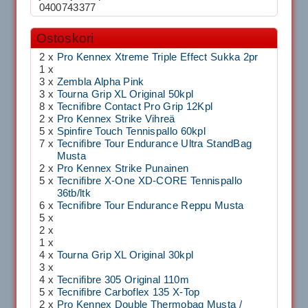
0400743377
Ostoskori
2 x
Pro Kennex Xtreme Triple Effect Sukka 2pr
1 x
3 x
Zembla Alpha Pink
3 x
Tourna Grip XL Original 50kpl
8 x
Tecnifibre Contact Pro Grip 12Kpl
2 x
Pro Kennex Strike Vihreä
5 x
Spinfire Touch Tennispallo 60kpl
7 x
Tecnifibre Tour Endurance Ultra StandBag
Musta
2 x
Pro Kennex Strike Punainen
5 x
Tecnifibre X-One XD-CORE Tennispallo
36tb/ltk
6 x
Tecnifibre Tour Endurance Reppu Musta
5 x
2 x
1 x
4 x
Tourna Grip XL Original 30kpl
3 x
4 x
Tecnifibre 305 Original 110m
5 x
Tecnifibre Carboflex 135 X-Top
2 x
Pro Kennex Double Thermobag Musta /