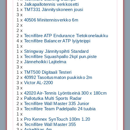
1 x
Jalkapallotennis verkkosetti
1 x
TMT331 Jännityskoneen jousi
3 x
1 x
40506 Minitennisverkko 6m
2 x
2 x
2 x
Tecnifibre ATP Endurance Tietokonelaukku
4 x
Tecnifibre Balancer ATP lyijyteippi
1 x
1 x
Stringway Jännityspihti Standard
1 x
Tecnifibre Squashpallo 2kpl pun.piste
2 x
Jänneholkki Lajitelma
3 x
1 x
TMT500 Digitaali Testeri
2 x
40992 Tasoitusmaton puukisko 2m
3 x
Victor AL-2200
3 x
1 x
42020 Air-Tennis Lyöntiseinä 300 x 180cm
2 x
Pallotutka Multi Sports Radar
2 x
Tecnifibre Wall Master 335 Junior
3 x
Tecnifibre Team Padelpallo 24 tuubia
1 x
1 x
Pro Kennex SynTouch 100m 1.20
4 x
Tecnifibre Wall Master 355
3 x
Askeltikas 4m