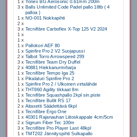
1 x
Yonex BG Aerosonic 0.61mm 200m
3 x
Balls Unlimited Code Padel pallo 18tb ( 4
palloa )
1 x
NO-001 Nokkapihti
2 x
3 x
Tecnifibre Carboflex X-Top 125 V2 2024
1 x
1 x
1 x
Pallokori AEF 80
1 x
Spinfire Pro 2 V2 Suojapussi
2 x
Talbot Torro Arrowspeed 299
3 x
Tecnifibre Team Dry Duffel
2 x
40881 Hiekkanurmiharja
1 x
Tecnifibre Tempo Iga 25
1 x
Pikalaturi Spinfire Pro 2
1 x
Spinfire Pro 2 / Ulkoinen virtalähde
1 x
THT860 Agility tikkaat 8m
1 x
Tecnifibre Squashpallo 2kpl sin.piste
1 x
Tecnifibre Bullit RS 17
2 x
Aitasetti Säädettävä 6kpl
1 x
Tecnifibre Ergo One
1 x
40301 Rajanauhan Liitoskappale 4cm/5cm
2 x
Signum Fiber Tec 100m
3 x
Tecnifibre Pro Player Last 48kpl
1 x
TMT202 Jännityspihti Sulkapallo