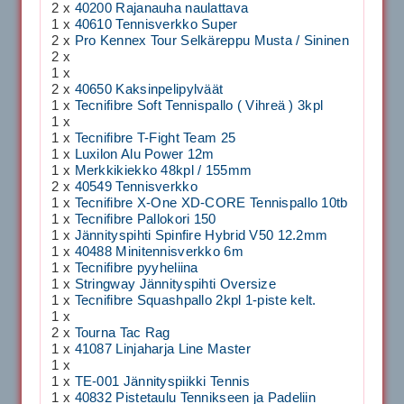
2 x
40200 Rajanauha naulattava
1 x
40610 Tennisverkko Super
2 x
Pro Kennex Tour Selkäreppu Musta / Sininen
2 x
1 x
2 x
40650 Kaksinpelipylväät
1 x
Tecnifibre Soft Tennispallo ( Vihreä ) 3kpl
1 x
1 x
Tecnifibre T-Fight Team 25
1 x
Luxilon Alu Power 12m
1 x
Merkkikiekko 48kpl / 155mm
2 x
40549 Tennisverkko
1 x
Tecnifibre X-One XD-CORE Tennispallo 10tb
1 x
Tecnifibre Pallokori 150
1 x
Jännityspihti Spinfire Hybrid V50 12.2mm
1 x
40488 Minitennisverkko 6m
1 x
Tecnifibre pyyheliina
1 x
Stringway Jännityspihti Oversize
1 x
Tecnifibre Squashpallo 2kpl 1-piste kelt.
1 x
2 x
Tourna Tac Rag
1 x
41087 Linjaharja Line Master
1 x
1 x
TE-001 Jännityspiikki Tennis
1 x
40832 Pistetaulu Tennikseen ja Padeliin