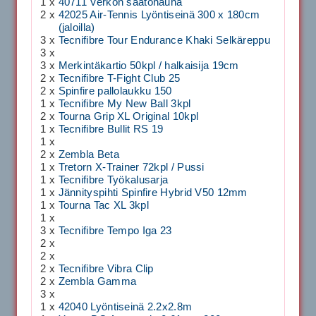
1 x
40711 Verkon säätönauha
2 x
42025 Air-Tennis Lyöntiseinä 300 x 180cm
(jaloilla)
3 x
Tecnifibre Tour Endurance Khaki Selkäreppu
3 x
3 x
Merkintäkartio 50kpl / halkaisija 19cm
2 x
Tecnifibre T-Fight Club 25
2 x
Spinfire pallolaukku 150
1 x
Tecnifibre My New Ball 3kpl
2 x
Tourna Grip XL Original 10kpl
1 x
Tecnifibre Bullit RS 19
1 x
2 x
Zembla Beta
1 x
Tretorn X-Trainer 72kpl / Pussi
1 x
Tecnifibre Työkalusarja
1 x
Jännityspihti Spinfire Hybrid V50 12mm
1 x
Tourna Tac XL 3kpl
1 x
3 x
Tecnifibre Tempo Iga 23
2 x
2 x
2 x
Tecnifibre Vibra Clip
2 x
Zembla Gamma
3 x
1 x
42040 Lyöntiseinä 2.2x2.8m