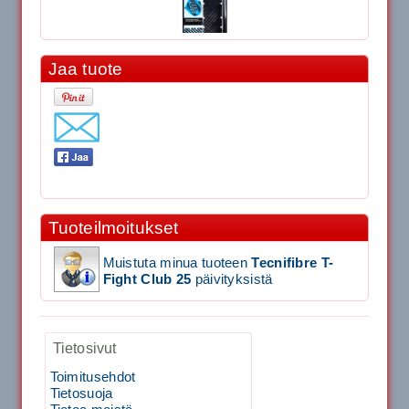
Jaa tuote
11.90€
Laadukas Tournan keh...
Signum S-7000 Jännityskone (Pöytämalli)
1,650.00€
Tuoteilmoitukset
SIGNUM S-7000 &...
Muistuta minua tuoteen
Tecnifibre T-
Signum S-7000 Jännityskone (Jalustamalli)
Fight Club 25
päivityksistä
1,999.00€
Tietosivut
SIGNUM S-7000 &...
Toimitusehdot
40883 Harjasosa hiekkanurmiharjaan
Tietosuoja