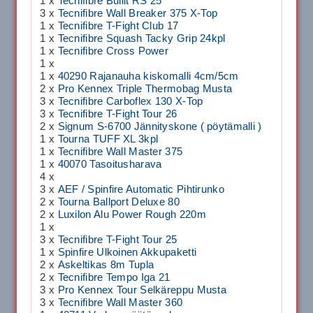
1 x
Tecnifibre Bullit RS 25
3 x
Tecnifibre Wall Breaker 375 X-Top
1 x
Tecnifibre T-Fight Club 17
1 x
Tecnifibre Squash Tacky Grip 24kpl
1 x
Tecnifibre Cross Power
1 x
1 x
40290 Rajanauha kiskomalli 4cm/5cm
2 x
Pro Kennex Triple Thermobag Musta
3 x
Tecnifibre Carboflex 130 X-Top
3 x
Tecnifibre T-Fight Tour 26
2 x
Signum S-6700 Jännityskone ( pöytämalli )
1 x
Tourna TUFF XL 3kpl
1 x
Tecnifibre Wall Master 375
1 x
40070 Tasoitusharava
4 x
3 x
AEF / Spinfire Automatic Pihtirunko
2 x
Tourna Ballport Deluxe 80
2 x
Luxilon Alu Power Rough 220m
1 x
3 x
Tecnifibre T-Fight Tour 25
1 x
Spinfire Ulkoinen Akkupaketti
2 x
Askeltikas 8m Tupla
2 x
Tecnifibre Tempo Iga 21
3 x
Pro Kennex Tour Selkäreppu Musta
3 x
Tecnifibre Wall Master 360