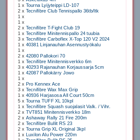
1 x
Tourna Lyijyteippi LD-107
2 x
Tecnifibre Club Tennispallo 36tb/ltk
1 x
1 x
2 x
Tecnifibre T-Fight Club 19
1 x
Tecnifibre Minitennispallo 24 tuubia
3 x
Tecnifibre Carboflex X-Top 120 V2 2024
1 x
40381 Linjanauhan Asennustyökalu
1 x
2 x
42080 Pallokori 70
1 x
Tecnifibre Minitennisverkko 6m
3 x
40293 Rajanauhan Korjaussarja 5cm
1 x
42087 Pallokärry Jowo
1 x
2 x
Pro Kennex Ace
3 x
Tecnifibre Wax Max Grip
1 x
40936 Harjasosa All Court 50cm
5 x
Tourna TUFF XL 10kpl
1 x
Tecnifibre Squash suojalasit Valk. / Vihr.
2 x
TVT851 Minitennisverkko 18m
2 x
Ashaway Rally 21 Fire 200m
2 x
Tecnifibre Bullit RS 23
2 x
Tourna Grip XL Original 3kpl
1 x
Luxilon Alu Power 220m