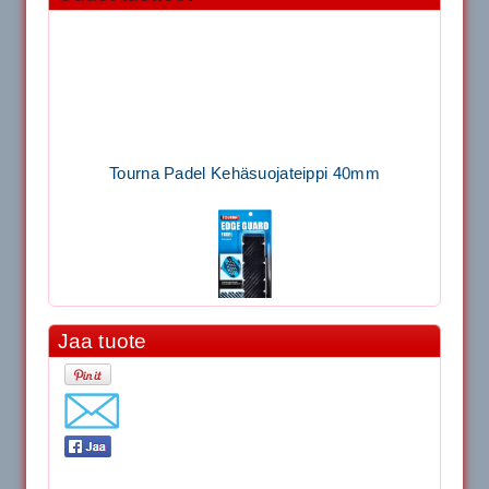
Tourna Padel Kehäsuojateippi 40mm
Jaa tuote
11.90€
Laadukas Tournan keh...
Signum S-7000 Jännityskone (Pöytämalli)