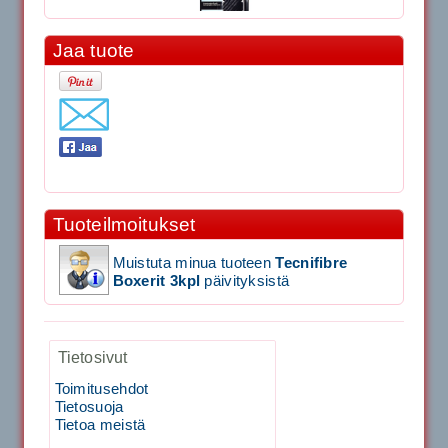
Jaa tuote
11.90€
Laadukas Tournan keh...
Signum S-7000 Jännityskone (Pöytämalli)
Tuoteilmoitukset
1,650.00€
SIGNUM S-7000 &...
Muistuta minua tuoteen
Tecnifibre
Boxerit 3kpl
päivityksistä
Signum S-7000 Jännityskone (Jalustamalli)
Tietosivut
1,999.00€
SIGNUM S-7000 &...
Toimitusehdot
Tietosuoja
40883 Harjasosa hiekkanurmiharjaan
Tietoa meistä