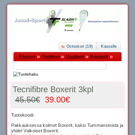
Ostoskori (19)
Kassalle
»
»
»
»
Etusivu
Tuotteet
Vaatteet
Boxserit
Tecnifibre Boxerit 3kpl
45.50€
39.00€
Tuotekoodi:
Pakkauksessa kolmet Boxerit, kaksi Tummansinistä ja
yhdet Valkoiset Boxerit.