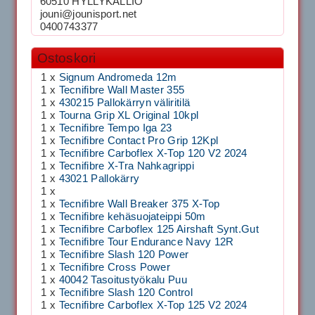
60510 HYLLYKALLIO
jouni@jounisport.net
0400743377
Ostoskori
1 x
Signum Andromeda 12m
1 x
Tecnifibre Wall Master 355
1 x
430215 Pallokärryn väliritilä
1 x
Tourna Grip XL Original 10kpl
1 x
Tecnifibre Tempo Iga 23
1 x
Tecnifibre Contact Pro Grip 12Kpl
1 x
Tecnifibre Carboflex X-Top 120 V2 2024
1 x
Tecnifibre X-Tra Nahkagrippi
1 x
43021 Pallokärry
1 x
1 x
Tecnifibre Wall Breaker 375 X-Top
1 x
Tecnifibre kehäsuojateippi 50m
1 x
Tecnifibre Carboflex 125 Airshaft Synt.Gut
1 x
Tecnifibre Tour Endurance Navy 12R
1 x
Tecnifibre Slash 120 Power
1 x
Tecnifibre Cross Power
1 x
40042 Tasoitustyökalu Puu
1 x
Tecnifibre Slash 120 Control
1 x
Tecnifibre Carboflex X-Top 125 V2 2024