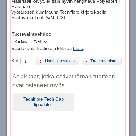
Materiaali kevyt, erittäin hyvin hengittävä Polyesteri +
Elastaani.
Vyötärössä kuminauha Tecnifibre kirjoituksella.
Saatavana koot: S/M, L/XL
Tuotevaihtoehdot:
Koko:
Saadaksesi lisätietoja klikkaa
tästä
.
Kpl:
Lisää ostoskoriin
Tuotearvioinnit
Asiakkaat, jotka ostivat tämän tuotteen
ovat ostaneet myös
Tecnifibre Tech Cap
lippalakki