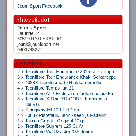
Jouni-Sport Facebook
Yhteystiedot
Jouni - Sport
Laturitie 14
60510 HYLLYKALLIO
jouni@jounisport.net
0400743377
Ostoskori
2 x
Tecnifibre Tour Endurance 2025 selkäreppu
6 x
Tecnifibre Tour Endurance Khaki Selkäreppu
3 x
40888 Tasoitusmatto Hiekkanurmelle
4 x
Tecnifibre Tempo Iga 21
1 x
Tecnifibre ATP Endurance Tietokonelaukku
6 x
Tecnifibre X-One XD-CORE Tennispallo
36tb/ltk
2 x
Stringway ML100-TH-Con
4 x
40832 Pistetaulu Tennikseen ja Padeliin
1 x
Tourna Grip XL Original 10kpl
1 x
Tecnifibre Suprem 125 CurV
2 x
Tecnifibre Wall Master 335 Junior