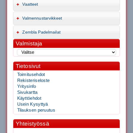
Vaatteet
Valmennustarvikkeet
Zembla Padelmailat
Valmistaja
Tietosivut
Toimitusehdot
Rekisteriseloste
Yritysinfo
Sivukartta
Käyttöehdot
Usein Kysyttyä
Tilauksen peruutus
Yhteistyössä