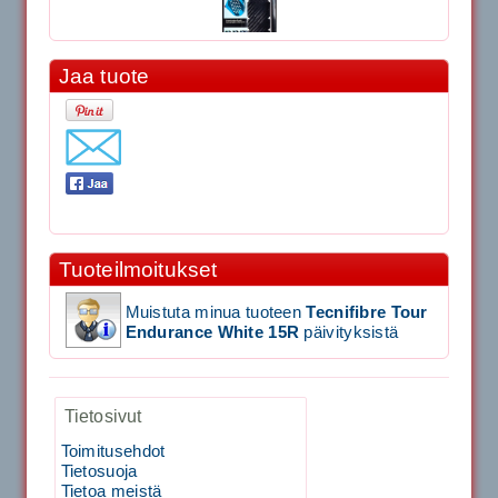
Jaa tuote
11.90€
Laadukas Tournan keh...
Signum S-7000 Jännityskone (Pöytämalli)
Tuoteilmoitukset
1,650.00€
SIGNUM S-7000 &...
Muistuta minua tuoteen
Tecnifibre Tour
Endurance White 15R
päivityksistä
Signum S-7000 Jännityskone (Jalustamalli)
Tietosivut
1,999.00€
SIGNUM S-7000 &...
Toimitusehdot
Tietosuoja
40883 Harjasosa hiekkanurmiharjaan
Tietoa meistä