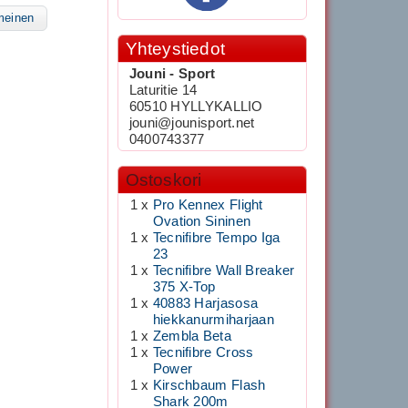
meinen
Yhteystiedot
Jouni - Sport
Laturitie 14
60510 HYLLYKALLIO
jouni@jounisport.net
0400743377
Ostoskori
1 x
Pro Kennex Flight
Ovation Sininen
1 x
Tecnifibre Tempo Iga
23
1 x
Tecnifibre Wall Breaker
375 X-Top
1 x
40883 Harjasosa
hiekkanurmiharjaan
1 x
Zembla Beta
1 x
Tecnifibre Cross
Power
1 x
Kirschbaum Flash
Shark 200m