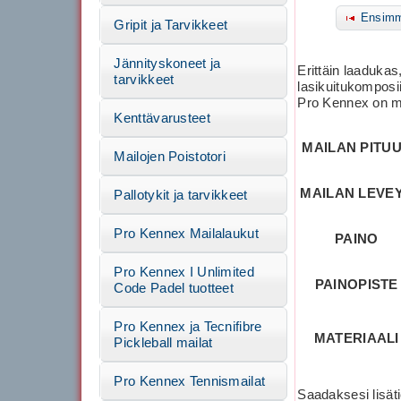
Ensimm
Gripit ja Tarvikkeet
Jännityskoneet ja
Erittäin laaduka
tarvikkeet
lasikuitukomposii
Pro Kennex on ma
Kenttävarusteet
MAILAN PITU
Mailojen Poistotori
MAILAN LEVE
Pallotykit ja tarvikkeet
Pro Kennex Mailalaukut
PAINO
Pro Kennex I Unlimited
PAINOPISTE
Code Padel tuotteet
Pro Kennex ja Tecnifibre
MATERIAALI
Pickleball mailat
Pro Kennex Tennismailat
Saadaksesi lisäti