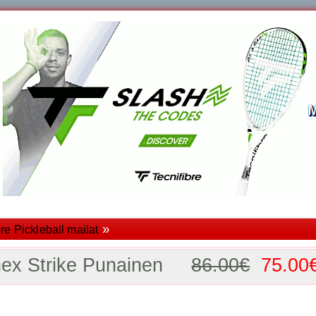
»
re Pickleball mailat
nex Strike Punainen
86.00€
75.00