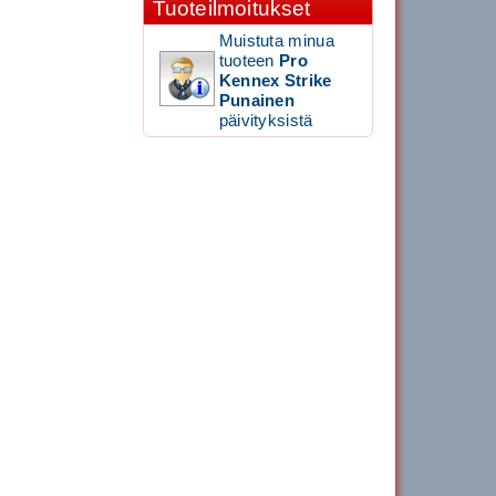
Tuoteilmoitukset
Muistuta minua
1,650.00€
tuoteen
Pro
SIGNUM S-7000 &...
Kennex Strike
Punainen
Signum S-7000
päivityksistä
Jännityskone
(Jalustamalli)
1,999.00€
SIGNUM S-7000 &...
40883 Harjasosa
hiekkanurmiharjaan
29.00€
Vaihto harjasosa hie...
Kirschbaum Flash Shark
200m