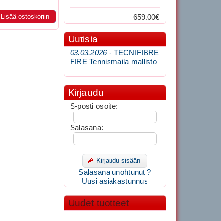
Lisää ostoskoriin
659.00€
Uutisia
03.03.2026 -
TECNIFIBRE
FIRE Tennismaila mallisto
Kirjaudu
S-posti osoite:
Salasana:
Kirjaudu sisään
Salasana unohtunut ?
Uusi asiakastunnus
Uudet tuotteet