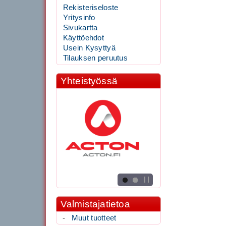
Rekisteriseloste
Yritysinfo
Sivukartta
Käyttöehdot
Usein Kysyttyä
Tilauksen peruutus
Yhteistyössä
Valmistajatietoa
-
Muut tuotteet