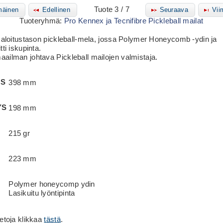
Tuote 3 / 7
äinen
Edellinen
Seuraava
Vii
Tuoteryhmä:
Pro Kennex ja Tecnifibre Pickleball mailat
s,aloitustason pickleball-mela, jossa Polymer Honeycomb -ydin ja
tti iskupinta.
ailman johtava Pickleball mailojen valmistaja.
US
398 mm
YS
198 mm
215 gr
223 mm
Polymer honeycomp ydin
Lasikuitu lyöntipinta
etoja klikkaa
tästä
.