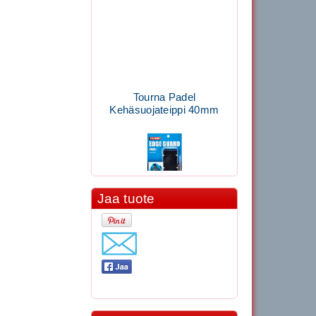
Tourna Padel
Kehäsuojateippi 40mm
Jaa tuote
11.90€
Laadukas Tournan keh...
Signum S-7000
Jännityskone (Pöytämalli)