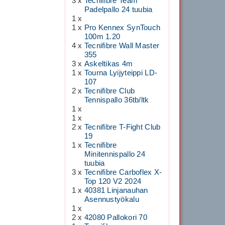
3 x
Tecnifibre Team
Padelpallo 24 tuubia
1 x
1 x
Pro Kennex SynTouch
100m 1.20
4 x
Tecnifibre Wall Master
355
3 x
Askeltikas 4m
1 x
Tourna Lyijyteippi LD-
107
2 x
Tecnifibre Club
Tennispallo 36tb/ltk
1 x
1 x
2 x
Tecnifibre T-Fight Club
19
1 x
Tecnifibre
Minitennispallo 24
tuubia
3 x
Tecnifibre Carboflex X-
Top 120 V2 2024
1 x
40381 Linjanauhan
Asennustyökalu
1 x
2 x
42080 Pallokori 70