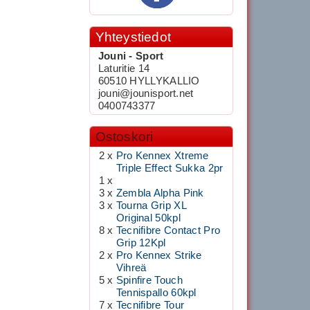
Yhteystiedot
Jouni - Sport
Laturitie 14
60510 HYLLYKALLIO
jouni@jounisport.net
0400743377
Ostoskori
2 x
Pro Kennex Xtreme
Triple Effect Sukka 2pr
1 x
3 x
Zembla Alpha Pink
3 x
Tourna Grip XL
Original 50kpl
8 x
Tecnifibre Contact Pro
Grip 12Kpl
2 x
Pro Kennex Strike
Vihreä
5 x
Spinfire Touch
Tennispallo 60kpl
7 x
Tecnifibre Tour