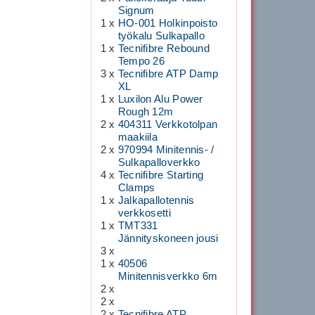
Signum
1 x
HO-001 Holkinpoisto
työkalu Sulkapallo
1 x
Tecnifibre Rebound
Tempo 26
3 x
Tecnifibre ATP Damp
XL
1 x
Luxilon Alu Power
Rough 12m
2 x
404311 Verkkotolpan
maakiila
2 x
970994 Minitennis- /
Sulkapalloverkko
4 x
Tecnifibre Starting
Clamps
1 x
Jalkapallotennis
verkkosetti
1 x
TMT331
Jännityskoneen jousi
3 x
1 x
40506
Minitennisverkko 6m
2 x
2 x
2 x
Tecnifibre ATP