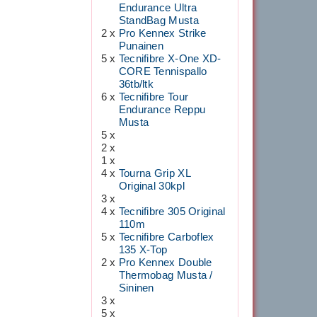
Endurance Ultra
StandBag Musta
2 x
Pro Kennex Strike
Punainen
5 x
Tecnifibre X-One XD-
CORE Tennispallo
36tb/ltk
6 x
Tecnifibre Tour
Endurance Reppu
Musta
5 x
2 x
1 x
4 x
Tourna Grip XL
Original 30kpl
3 x
4 x
Tecnifibre 305 Original
110m
5 x
Tecnifibre Carboflex
135 X-Top
2 x
Pro Kennex Double
Thermobag Musta /
Sininen
3 x
5 x