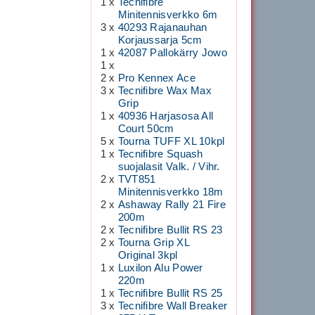
1 x
Tecnifibre
Minitennisverkko 6m
3 x
40293 Rajanauhan
Korjaussarja 5cm
1 x
42087 Pallokärry Jowo
1 x
2 x
Pro Kennex Ace
3 x
Tecnifibre Wax Max
Grip
1 x
40936 Harjasosa All
Court 50cm
5 x
Tourna TUFF XL 10kpl
1 x
Tecnifibre Squash
suojalasit Valk. / Vihr.
2 x
TVT851
Minitennisverkko 18m
2 x
Ashaway Rally 21 Fire
200m
2 x
Tecnifibre Bullit RS 23
2 x
Tourna Grip XL
Original 3kpl
1 x
Luxilon Alu Power
220m
1 x
Tecnifibre Bullit RS 25
3 x
Tecnifibre Wall Breaker