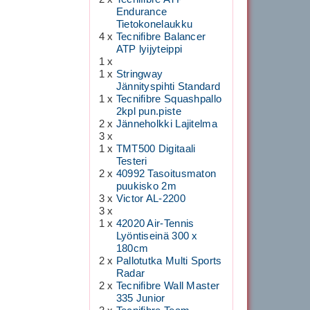
Endurance
Tietokonelaukku
4 x
Tecnifibre Balancer
ATP lyijyteippi
1 x
1 x
Stringway
Jännityspihti Standard
1 x
Tecnifibre Squashpallo
2kpl pun.piste
2 x
Jänneholkki Lajitelma
3 x
1 x
TMT500 Digitaali
Testeri
2 x
40992 Tasoitusmaton
puukisko 2m
3 x
Victor AL-2200
3 x
1 x
42020 Air-Tennis
Lyöntiseinä 300 x
180cm
2 x
Pallotutka Multi Sports
Radar
2 x
Tecnifibre Wall Master
335 Junior