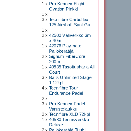
1 x
Pro Kennex Flight
Ovation Pinkki
1 x
3 x
Tecnifibre Carboflex
125 Airshaft Synt.Gut
1 x
2 x
42500 Väliverkko 3m
x 40m
1 x
42076 Playmate
Pallokerääjä
2 x
Signum FiberCore
200m
1 x
40935 Tasoitusharja All
Court
3 x
Balls Unlimited Stage
1 12kpl
4 x
Tecnifibre Tour
Endurance Padel
2 x
3 x
Pro Kennex Padel
Varustelaukku
2 x
Tecnifibre XLD 72kpl
1 x
40580 Tennisverkko
Deluxe
2 x
Pallokerääjä Tuubi