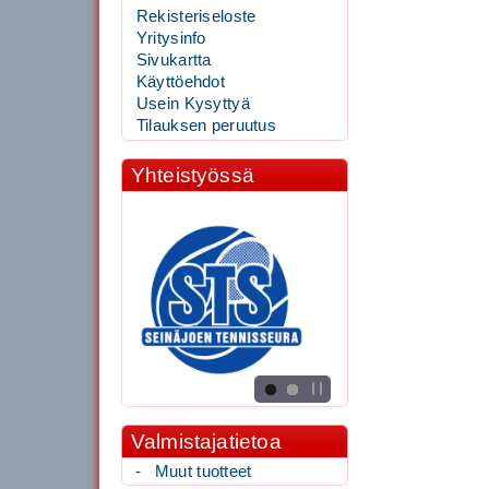
Rekisteriseloste
Yritysinfo
Sivukartta
Käyttöehdot
Usein Kysyttyä
Tilauksen peruutus
Yhteistyössä
Valmistajatietoa
-
Muut tuotteet