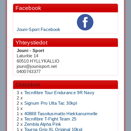
Facebook
Jouni-Sport Facebook
Yhteystiedot
Jouni - Sport
Laturitie 14
60510 HYLLYKALLIO
jouni@jounisport.net
0400743377
Ostoskori
3 x
Tecnifibre Tour Endurance 9R Navy
2 x
2 x
Signum Pro Ulta Tac 30kpl
1 x
1 x
40888 Tasoitusmatto Hiekkanurmelle
2 x
Tecnifibre T-Fight Team 25
2 x
Zembla Alpha Pink
1 x
Tourna Grip XL Original 10kpl