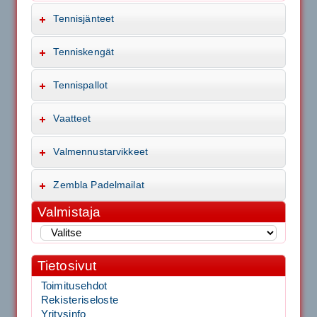
Tennisjänteet
Tenniskengät
Tennispallot
Vaatteet
Valmennustarvikkeet
Zembla Padelmailat
Valmistaja
Tietosivut
Toimitusehdot
Rekisteriseloste
Yritysinfo