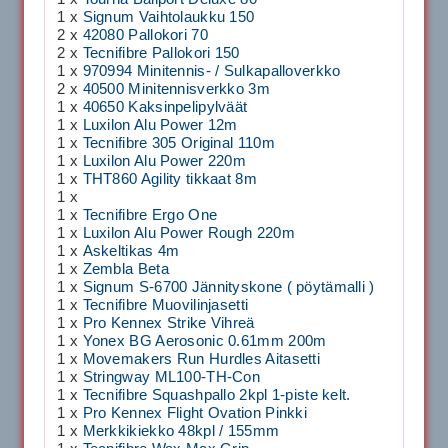
1 x
Signum Vaihtolaukku 150
2 x
42080 Pallokori 70
2 x
Tecnifibre Pallokori 150
1 x
970994 Minitennis- / Sulkapalloverkko
2 x
40500 Minitennisverkko 3m
1 x
40650 Kaksinpelipylväät
1 x
Luxilon Alu Power 12m
1 x
Tecnifibre 305 Original 110m
1 x
Luxilon Alu Power 220m
1 x
THT860 Agility tikkaat 8m
1 x
1 x
Tecnifibre Ergo One
1 x
Luxilon Alu Power Rough 220m
1 x
Askeltikas 4m
1 x
Zembla Beta
1 x
Signum S-6700 Jännityskone ( pöytämalli )
1 x
Tecnifibre Muovilinjasetti
1 x
Pro Kennex Strike Vihreä
1 x
Yonex BG Aerosonic 0.61mm 200m
1 x
Movemakers Run Hurdles Aitasetti
1 x
Stringway ML100-TH-Con
1 x
Tecnifibre Squashpallo 2kpl 1-piste kelt.
1 x
Pro Kennex Flight Ovation Pinkki
1 x
Merkkikiekko 48kpl / 155mm