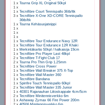
1 x
Tourna Grip XL Original 50kpl
1 x
1 x
Tecnifibre Court Tennispallo 36tb/ltk
3 x
Tecnifibre X-One XD-CORE Tennispallo
36tb/ltk
1 x
Tourna Kehäsuojateippi
1 x
1 x
1 x
1 x
Tecnifibre Tour Endurance Navy 12R
1 x
Tecnifibre Tour Endurance 12R Khaki
1 x
Merkintäkartio 50kpl / halkaisija 19cm
1 x
Tecnifibre Pro Player Last 48kpl
2 x
Tecnifibre T-Fight Club 17
2 x
Tourna Pro Thin Grip 1.25mm
1 x
Tecnifibre Cross Power
1 x
Tecnifibre Wall Breaker 375 X-Top
1 x
Tecnifibre Wall Master 360
1 x
Tecnifibre Bandana
1 x
Spinfire Touch Tennispallo 60kpl
2 x
Tecnifibre Wall Master 335 Junior
1 x
40301 Rajanauhan Liitoskappale 4cm/5cm
2 x
Tecnifibre Minitennisverkko 6m
1 x
Ashaway Zymax 66 Fire Power 200m
2 x
40506 Minitennisverkko 6m