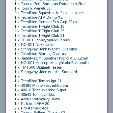
1 x
Tourna Pete Sampras Dampener 2kpl
1 x
Tourna Painetuubi
2 x
Tecnifibre Squashpallo 2kpl sin.piste
1 x
Tecnifibre ATP Damp XL
1 x
Tecnifibre Contact Pro Grip 30kpl
1 x
Tecnifibre T-Fight Club 19
2 x
Tecnifibre T-Fight Club 25
1 x
Tecnifibre T-Fight Club 21
1 x
TE-001 Jännityspiikki Tennis
1 x
NO-001 Nokkapihti
1 x
Stringway Jännityspihti Oversize
1 x
Tecnifibre Starting Clamps
1 x
Jännityspihti Spinfire Hybrid V50 12mm
1 x
HO-001 Holkinpoisto työkalu Sulkapallo
1 x
TMT500 Digitaali Testeri
1 x
Stringway Jännityspihti Standard
1 x
1 x
Tecnifibre Tempo Iga 21
1 x
40488 Minitennisverkko 6m
1 x
40610 Tennisverkko Super
1 x
40549 Tennisverkko
1 x
42087 Pallokärry Jowo
1 x
Pallokori AEF 80
2 x
Pro Kennex Ace
1 x
Tourna Ballport Deluxe 80