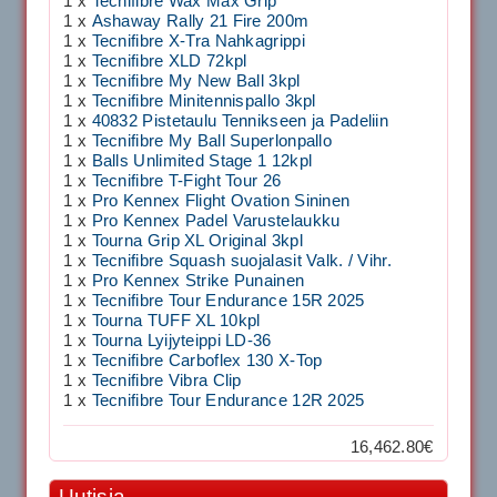
1 x
Tecnifibre Wax Max Grip
1 x
Ashaway Rally 21 Fire 200m
1 x
Tecnifibre X-Tra Nahkagrippi
1 x
Tecnifibre XLD 72kpl
1 x
Tecnifibre My New Ball 3kpl
1 x
Tecnifibre Minitennispallo 3kpl
1 x
40832 Pistetaulu Tennikseen ja Padeliin
1 x
Tecnifibre My Ball Superlonpallo
1 x
Balls Unlimited Stage 1 12kpl
1 x
Tecnifibre T-Fight Tour 26
1 x
Pro Kennex Flight Ovation Sininen
1 x
Pro Kennex Padel Varustelaukku
1 x
Tourna Grip XL Original 3kpl
1 x
Tecnifibre Squash suojalasit Valk. / Vihr.
1 x
Pro Kennex Strike Punainen
1 x
Tecnifibre Tour Endurance 15R 2025
1 x
Tourna TUFF XL 10kpl
1 x
Tourna Lyijyteippi LD-36
1 x
Tecnifibre Carboflex 130 X-Top
1 x
Tecnifibre Vibra Clip
1 x
Tecnifibre Tour Endurance 12R 2025
16,462.80€
Uutisia