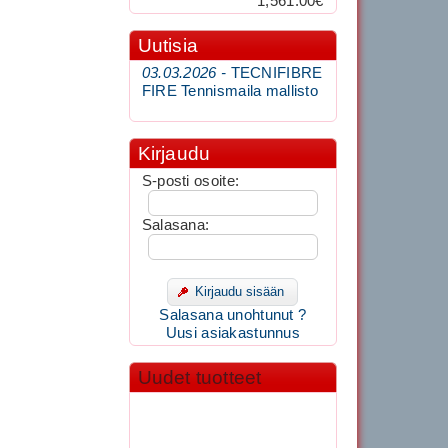
1,561.00€
Uutisia
03.03.2026 -
TECNIFIBRE
FIRE Tennismaila mallisto
Kirjaudu
S-posti osoite:
Salasana:
Kirjaudu sisään
Salasana unohtunut ?
Uusi asiakastunnus
Uudet tuotteet