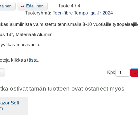
Tuote 4 / 4
äinen
Edellinen
Tuoteryhmä:
Tecnifibre Tempo Iga Jr 2024
kas alumiinista valmistettu tennismaila 8-10 vuotiaille tyttöpelaajill
us 19", Materiaali Alumiini.
tyylikäs mailasuoja.
etoja klikkaa
tästä
.
Kpl:
t
otka ostivat tämän tuotteen ovat ostaneet myös
Razor Soft
0m