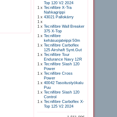
Top 120 V2 2024
1 x
Tecnifibre X-Tra
Nahkagrippi
1 x
43021 Pallokärry
1 x
1 x
Tecnifibre Wall Breaker
375 X-Top
1 x
Tecnifibre
kehäsuojateippi 50m
1 x
Tecnifibre Carboflex
125 Airshaft Synt.Gut
1 x
Tecnifibre Tour
Endurance Navy 12R
1 x
Tecnifibre Slash 120
Power
1 x
Tecnifibre Cross
Power
1 x
40042 Tasoitustyökalu
Puu
1 x
Tecnifibre Slash 120
Control
1 x
Tecnifibre Carboflex X-
Top 125 V2 2024