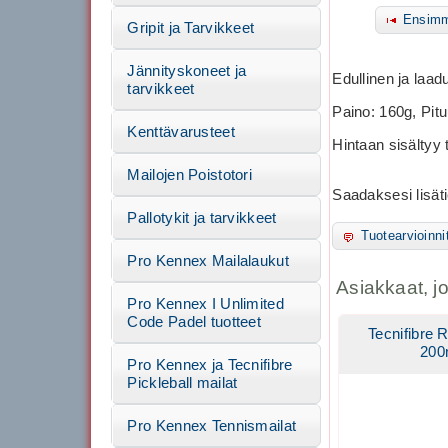
Ensimm
Gripit ja Tarvikkeet
Jännityskoneet ja
Edullinen ja laadu
tarvikkeet
Paino: 160g, Pitu
Kenttävarusteet
Hintaan sisältyy 
Mailojen Poistotori
Saadaksesi lisäti
Pallotykit ja tarvikkeet
Tuotearvioinni
Pro Kennex Mailalaukut
Asiakkaat, j
Pro Kennex I Unlimited
Code Padel tuotteet
Tecnifibre 
20
Pro Kennex ja Tecnifibre
Pickleball mailat
Pro Kennex Tennismailat