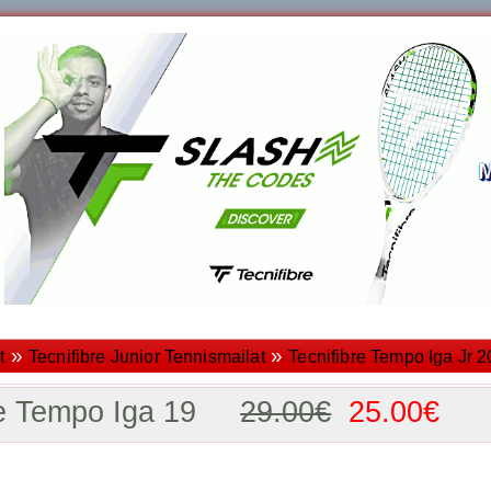
»
»
t
Tecnifibre Junior Tennismailat
Tecnifibre Tempo Iga Jr 
bre Tempo Iga 19
29.00€
25.00€