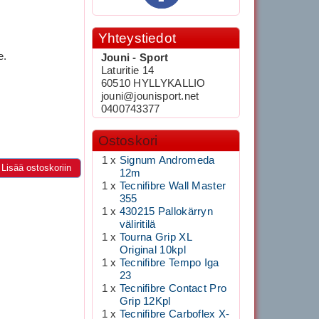
Yhteystiedot
e.
Jouni - Sport
Laturitie 14
60510 HYLLYKALLIO
jouni@jounisport.net
0400743377
Ostoskori
1 x
Signum Andromeda
Lisää ostoskoriin
12m
1 x
Tecnifibre Wall Master
355
1 x
430215 Pallokärryn
väliritilä
1 x
Tourna Grip XL
Original 10kpl
1 x
Tecnifibre Tempo Iga
23
1 x
Tecnifibre Contact Pro
Grip 12Kpl
1 x
Tecnifibre Carboflex X-