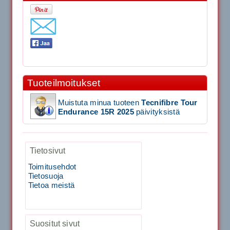
11.90€
Laadukas Tournan keh...
Signum S-7000 Jännityskone (Pöytämalli)
1,650.00€
Tuoteilmoitukset
SIGNUM S-7000 &...
Muistuta minua tuoteen
Tecnifibre Tour
Signum S-7000 Jännityskone (Jalustamalli)
Endurance 15R 2025
päivityksistä
1,999.00€
Tietosivut
SIGNUM S-7000 &...
Toimitusehdot
Tietosuoja
40883 Harjasosa hiekkanurmiharjaan
Tietoa meistä
29.00€
Vaihto harjasosa hie...
Suositut sivut