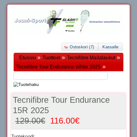
Ostoskori (7)
Kassalle
»
»
»
Etusivu
Tuotteet
Tecnifibre Mailalaukut
»
Tecnifibre Tour Endurance White 2025
Tecnifibre Tour Endurance
15R 2025
129.00€
116.00€
Tuotekoodi: