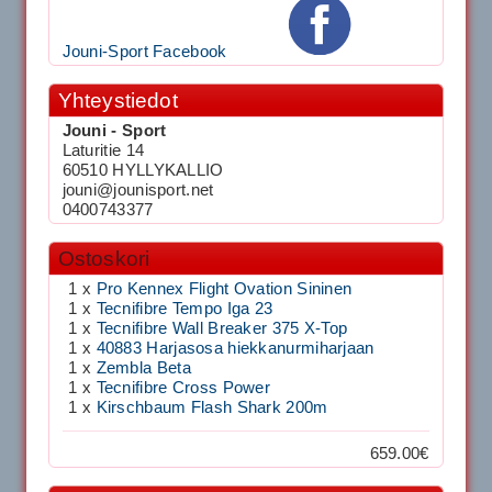
Jouni-Sport Facebook
Yhteystiedot
Jouni - Sport
Laturitie 14
60510 HYLLYKALLIO
jouni@jounisport.net
0400743377
Ostoskori
1 x
Pro Kennex Flight Ovation Sininen
1 x
Tecnifibre Tempo Iga 23
1 x
Tecnifibre Wall Breaker 375 X-Top
1 x
40883 Harjasosa hiekkanurmiharjaan
1 x
Zembla Beta
1 x
Tecnifibre Cross Power
1 x
Kirschbaum Flash Shark 200m
659.00€