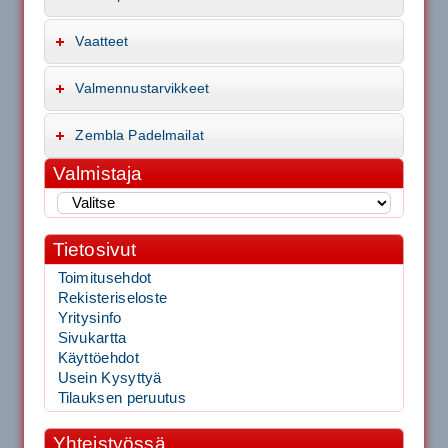
Vaatteet
Valmennustarvikkeet
Zembla Padelmailat
Valmistaja
Tietosivut
Toimitusehdot
Rekisteriseloste
Yritysinfo
Sivukartta
Käyttöehdot
Usein Kysyttyä
Tilauksen peruutus
Yhteistyössä