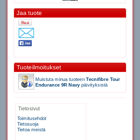
Jaa tuote
11.90€
Laadukas Tournan keh...
Signum S-7000 Jännityskone (Pöytämalli)
1,650.00€
Tuoteilmoitukset
SIGNUM S-7000 &...
Muistuta minua tuoteen
Tecnifibre Tour
Signum S-7000 Jännityskone (Jalustamalli)
Endurance 9R Navy
päivityksistä
1,999.00€
Tietosivut
SIGNUM S-7000 &...
Toimitusehdot
Tietosuoja
40883 Harjasosa hiekkanurmiharjaan
Tietoa meistä