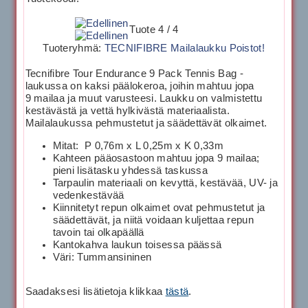
Tuote 4 / 4
Tuoteryhmä:
TECNIFIBRE Mailalaukku Poistot!
Tecnifibre Tour Endurance 9 Pack Tennis Bag -
laukussa on kaksi päälokeroa, joihin mahtuu jopa
9 mailaa ja muut varusteesi. Laukku on valmistettu
kestävästä ja vettä hylkivästä materiaalista.
Mailalaukussa pehmustetut ja säädettävät olkaimet.
Mitat: P 0,76m x L 0,25m x K 0,33m
Kahteen pääosastoon mahtuu jopa 9 mailaa;
pieni lisätasku yhdessä taskussa
Tarpaulin materiaali on kevyttä, kestävää, UV- ja
vedenkestävää
Kiinnitetyt repun olkaimet ovat pehmustetut ja
säädettävät, ja niitä voidaan kuljettaa repun
tavoin tai olkapäällä
Kantokahva laukun toisessa päässä
Väri: Tummansininen
Saadaksesi lisätietoja klikkaa
tästä
.