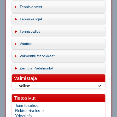
Tennisjänteet
Tenniskengät
Tennispallot
Vaatteet
Valmennustarvikkeet
Zembla Padelmailat
Valmistaja
Tietosivut
Toimitusehdot
Rekisteriseloste
Yritysinfo