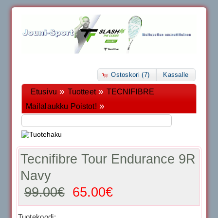
Ostoskori (7)
Kassalle
»
»
Etusivu
Tuotteet
TECNIFIBRE
»
Mailalaukku Poistot!
Tecnifibre Tour Endurance 9R
Navy
99.00€
65.00€
Tuotekoodi: