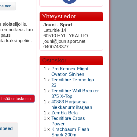
meinen
Yhteystiedot
oittelijoille.
Jouni - Sport
ren notkeus tuo
Laturitie 14
Ripaus
60510 HYLLYKALLIO
la kaksinpeliin.
jouni@jounisport.net
0400743377
Ostoskori
1 x
Pro Kennex Flight
Ovation Sininen
1 x
Tecnifibre Tempo Iga
23
1 x
Tecnifibre Wall Breaker
375 X-Top
Lisää ostoskoriin
1 x
40883 Harjasosa
hiekkanurmiharjaan
1 x
Zembla Beta
1 x
Tecnifibre Cross
Power
wspeed
1 x
Kirschbaum Flash
Shark 200m