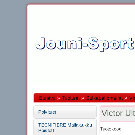
»
»
»
Etusivu
Tuotteet
Sulkapallomailat
Vi
Victor 
Polvituet
TECNIFIBRE Mailalaukku
Tuotekoodi:
Poistot!