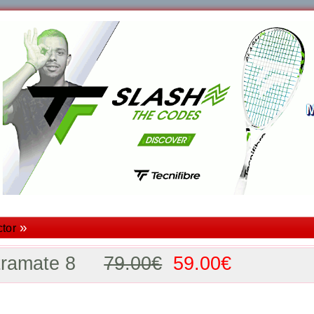
»
ctor
Ultramate 8
79.00€
59.00€