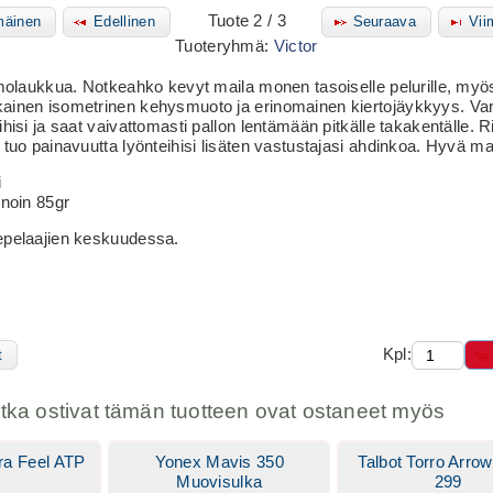
Tuote 2 / 3
äinen
Edellinen
Seuraava
Vii
Tuoteryhmä:
Victor
rmolaukkua. Notkeahko kevyt maila monen tasoiselle pelurille, myös al
ainen isometrinen kehysmuoto ja erinomainen kiertojäykkyys. Var
ihisi ja saat vaivattomasti pallon lentämään pitkälle takakentälle. 
 tuo painavuutta lyönteihisi lisäten vastustajasi ahdinkoa. Hyvä mai
i
 noin 85gr
epelaajien keskuudessa.
Kpl:
t
otka ostivat tämän tuotteen ovat ostaneet myös
Tra Feel ATP
Yonex Mavis 350
Talbot Torro Arro
Muovisulka
299