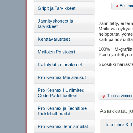
Ensimm
Gripit ja Tarvikkeet
Jännityskoneet ja
Jännitetty, ei te
tarvikkeet
Mailassa nykyaik
helppoutta lyönte
Kenttävarusteet
kärkipainoisuutta
100% HM-grafiitt
Mailojen Poistotori
Paino jänitettynä
Suosikki harrast
Pallotykit ja tarvikkeet
Pro Kennex Mailalaukut
Pro Kennex I Unlimited
Code Padel tuotteet
Tuotearvioinni
Pro Kennex ja Tecnifibre
Asiakkaat, j
Pickleball mailat
Tecnifibre X-
Pro Kennex Tennismailat