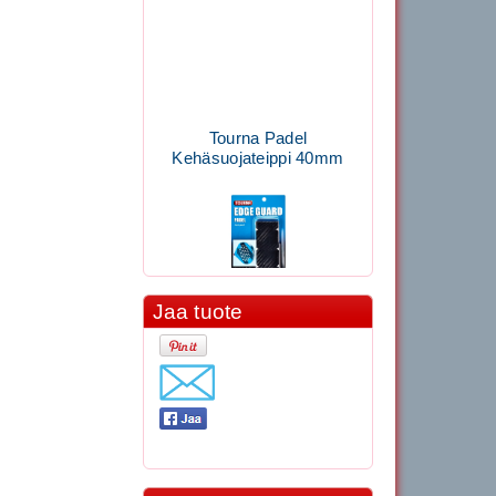
Tourna Padel
Kehäsuojateippi 40mm
Jaa tuote
11.90€
Laadukas Tournan keh...
Signum S-7000
Jännityskone (Pöytämalli)