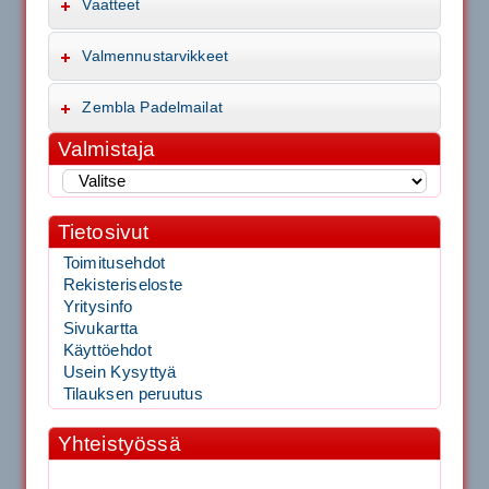
Vaatteet
Valmennustarvikkeet
Zembla Padelmailat
Valmistaja
Tietosivut
Toimitusehdot
Rekisteriseloste
Yritysinfo
Sivukartta
Käyttöehdot
Usein Kysyttyä
Tilauksen peruutus
Yhteistyössä