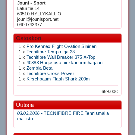
Jouni - Sport
Laturitie 14
60510 HYLLYKALLIO
jouni@jounisport.net
0400743377
Ostoskori
1 x
Pro Kennex Flight Ovation Sininen
1 x
Tecnifibre Tempo Iga 23
1 x
Tecnifibre Wall Breaker 375 X-Top
1 x
40883 Harjasosa hiekkanurmiharjaan
1 x
Zembla Beta
1 x
Tecnifibre Cross Power
1 x
Kirschbaum Flash Shark 200m
659.00€
Uutisia
03.03.2026 -
TECNIFIBRE FIRE Tennismaila
mallisto