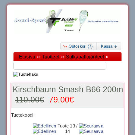
Ostoskori (7)
Kassalle
»
»
»
Etusivu
Tuotteet
Sulkapallojänteet
Kirschbaum Smash B66 200m
110.00€
79.00€
Tuotekoodi:
Tuote 13 /
14