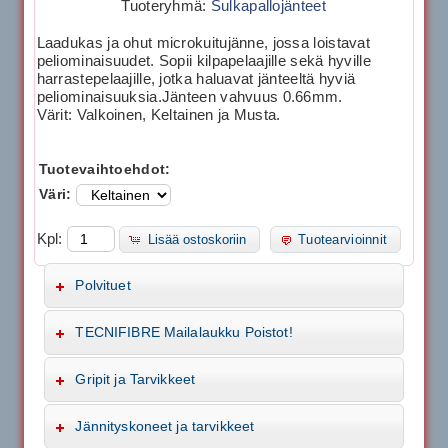
Tuoteryhmä:
Sulkapallojänteet
Laadukas ja ohut microkuitujänne, jossa loistavat
peliominaisuudet. Sopii kilpapelaajille sekä hyville
harrastepelaajille, jotka haluavat jänteeltä hyviä
peliominaisuuksia.Jänteen vahvuus 0.66mm.
Värit: Valkoinen, Keltainen ja Musta.
Tuotevaihtoehdot:
Väri:
Kpl:
Lisää ostoskoriin
Tuotearvioinnit
Polvituet
TECNIFIBRE Mailalaukku Poistot!
Gripit ja Tarvikkeet
Jännityskoneet ja tarvikkeet