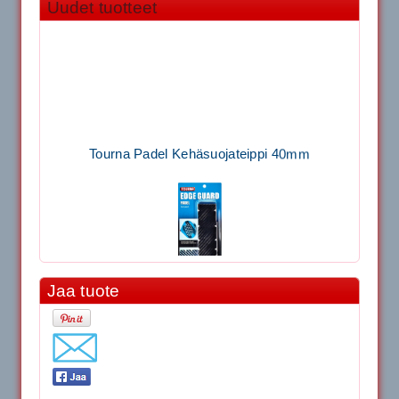
Uudet tuotteet
Tourna Padel Kehäsuojateippi 40mm
Jaa tuote
11.90€
Laadukas Tournan keh...
Signum S-7000 Jännityskone (Pöytämalli)