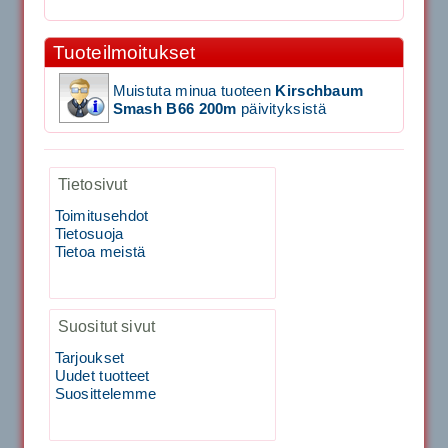
Tuoteilmoitukset
1,650.00€
SIGNUM S-7000 &...
Muistuta minua tuoteen
Kirschbaum
Smash B66 200m
päivityksistä
Signum S-7000 Jännityskone (Jalustamalli)
1,999.00€
Tietosivut
SIGNUM S-7000 &...
Toimitusehdot
Tietosuoja
40883 Harjasosa hiekkanurmiharjaan
Tietoa meistä
29.00€
Suositut sivut
Vaihto harjasosa hie...
Tarjoukset
Kirschbaum Flash Shark 200m
Uudet tuotteet
Suosittelemme
129.00€
115.00€