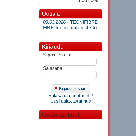
1,561.00€
Uutisia
03.03.2026 -
TECNIFIBRE
FIRE Tennismaila mallisto
Kirjaudu
S-posti osoite:
Salasana:
Kirjaudu sisään
Salasana unohtunut ?
Uusi asiakastunnus
Uudet tuotteet