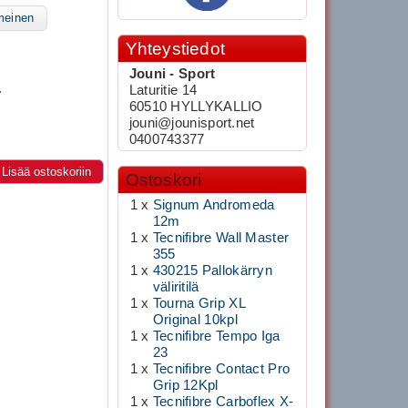
meinen
Yhteystiedot
Jouni - Sport
.
Laturitie 14
60510 HYLLYKALLIO
jouni@jounisport.net
0400743377
Lisää ostoskoriin
Ostoskori
1 x
Signum Andromeda
12m
1 x
Tecnifibre Wall Master
355
1 x
430215 Pallokärryn
väliritilä
1 x
Tourna Grip XL
Original 10kpl
1 x
Tecnifibre Tempo Iga
23
1 x
Tecnifibre Contact Pro
Grip 12Kpl
1 x
Tecnifibre Carboflex X-