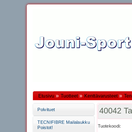
»
»
»
Etusivu
Tuotteet
Kenttävarusteet
Ten
40042 T
Polvituet
TECNIFIBRE Mailalaukku
Tuotekoodi:
Poistot!