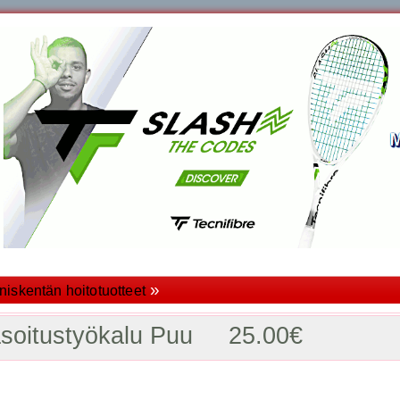
»
niskentän hoitotuotteet
asoitustyökalu Puu 25.00€