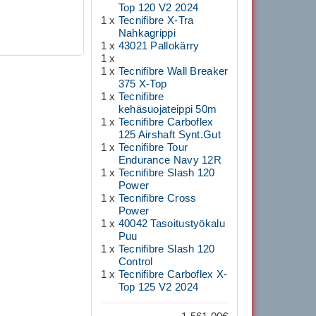
Top 120 V2 2024
1 x
Tecnifibre X-Tra
Nahkagrippi
1 x
43021 Pallokärry
1 x
1 x
Tecnifibre Wall Breaker
375 X-Top
1 x
Tecnifibre
kehäsuojateippi 50m
1 x
Tecnifibre Carboflex
125 Airshaft Synt.Gut
1 x
Tecnifibre Tour
Endurance Navy 12R
1 x
Tecnifibre Slash 120
Power
1 x
Tecnifibre Cross
Power
1 x
40042 Tasoitustyökalu
Puu
1 x
Tecnifibre Slash 120
Control
1 x
Tecnifibre Carboflex X-
Top 125 V2 2024