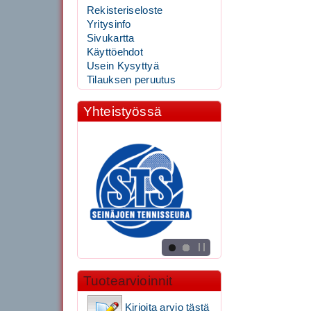
Rekisteriseloste
Yritysinfo
Sivukartta
Käyttöehdot
Usein Kysyttyä
Tilauksen peruutus
Yhteistyössä
Tuotearvioinnit
Kirjoita arvio tästä