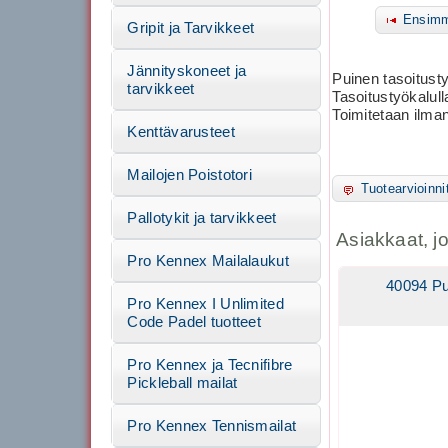
Ensimm
Gripit ja Tarvikkeet
Jännityskoneet ja
Puinen tasoitusty
tarvikkeet
Tasoitustyökalul
Toimitetaan ilma
Kenttävarusteet
Mailojen Poistotori
Tuotearvioinni
Pallotykit ja tarvikkeet
Asiakkaat, j
Pro Kennex Mailalaukut
40094 Pu
Pro Kennex I Unlimited
Code Padel tuotteet
Pro Kennex ja Tecnifibre
Pickleball mailat
Pro Kennex Tennismailat