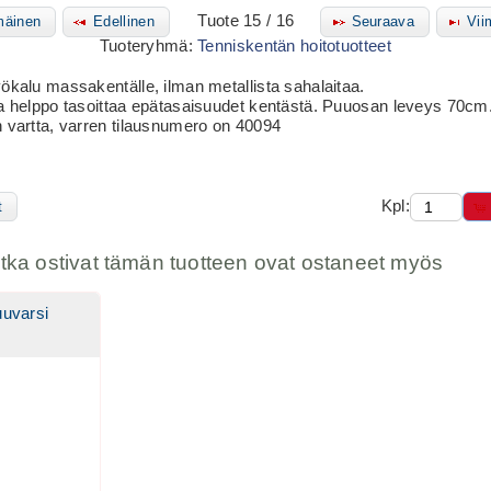
Tuote 15 / 16
äinen
Edellinen
Seuraava
Vii
Tuoteryhmä:
Tenniskentän hoitotuotteet
ökalu massakentälle, ilman metallista sahalaitaa.
la helppo tasoittaa epätasaisuudet kentästä. Puuosan leveys 70cm
n vartta, varren tilausnumero on 40094
Kpl:
t
otka ostivat tämän tuotteen ovat ostaneet myös
uvarsi