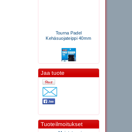
Tourna Padel
Kehäsuojateippi 40mm
Jaa tuote
11.90€
Laadukas Tournan keh...
Signum S-7000
Jännityskone (Pöytämalli)
Tuoteilmoitukset