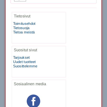
1,999.00€
Tietosivut
SIGNUM S-7000 &...
Toimitusehdot
Tietosuoja
40883 Harjasosa hiekkanurmiharjaan
Tietoa meistä
29.00€
Suositut sivut
Vaihto harjasosa hie...
Tarjoukset
Kirschbaum Flash Shark 200m
Uudet tuotteet
Suosittelemme
129.00€
115.00€
Käsiystäv&...
Sosiaalinen media
Tecnifibre Classic Sukka 3pr