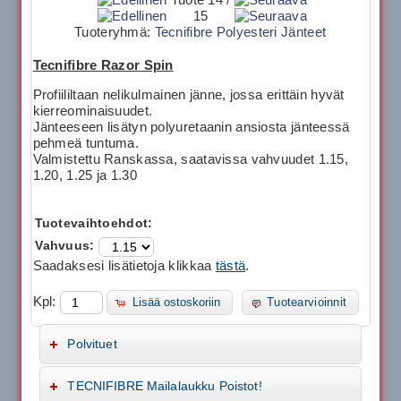
15
Tuoteryhmä:
Tecnifibre Polyesteri Jänteet
Tecnifibre Razor Spin
Profiililtaan nelikulmainen jänne, jossa erittäin hyvät
kierreominaisuudet.
Jänteeseen lisätyn polyuretaanin ansiosta jänteessä
pehmeä tuntuma.
Valmistettu Ranskassa, saatavissa vahvuudet 1.15,
1.20, 1.25 ja 1.30
Tuotevaihtoehdot:
Vahvuus:
Saadaksesi lisätietoja klikkaa
tästä
.
Kpl:
Lisää ostoskoriin
Tuotearvioinnit
Polvituet
TECNIFIBRE Mailalaukku Poistot!