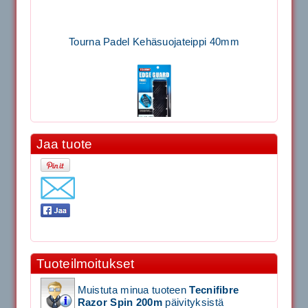
Tourna Padel Kehäsuojateippi 40mm
Jaa tuote
11.90€
Laadukas Tournan keh...
Signum S-7000 Jännityskone (Pöytämalli)
Tuoteilmoitukset
1,650.00€
SIGNUM S-7000 &...
Muistuta minua tuoteen
Tecnifibre
Razor Spin 200m
päivityksistä
Signum S-7000 Jännityskone (Jalustamalli)