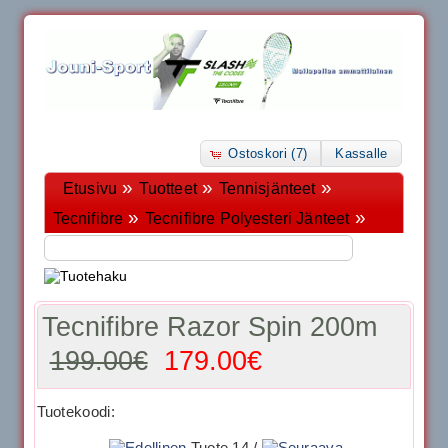
Ostoskori (7)
Kassalle
»
»
»
Etusivu
Tuotteet
Tennisjänteet
»
»
Tecnifibre
Tecnifibre Polyesteri Jänteet
Tecnifibre Razor Spin 200m
199.00€
179.00€
Tuotekoodi:
Tuote 14 /