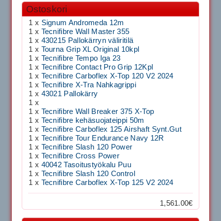
Ostoskori
1 x
Signum Andromeda 12m
1 x
Tecnifibre Wall Master 355
1 x
430215 Pallokärryn väliritilä
1 x
Tourna Grip XL Original 10kpl
1 x
Tecnifibre Tempo Iga 23
1 x
Tecnifibre Contact Pro Grip 12Kpl
1 x
Tecnifibre Carboflex X-Top 120 V2 2024
1 x
Tecnifibre X-Tra Nahkagrippi
1 x
43021 Pallokärry
1 x
1 x
Tecnifibre Wall Breaker 375 X-Top
1 x
Tecnifibre kehäsuojateippi 50m
1 x
Tecnifibre Carboflex 125 Airshaft Synt.Gut
1 x
Tecnifibre Tour Endurance Navy 12R
1 x
Tecnifibre Slash 120 Power
1 x
Tecnifibre Cross Power
1 x
40042 Tasoitustyökalu Puu
1 x
Tecnifibre Slash 120 Control
1 x
Tecnifibre Carboflex X-Top 125 V2 2024
1,561.00€