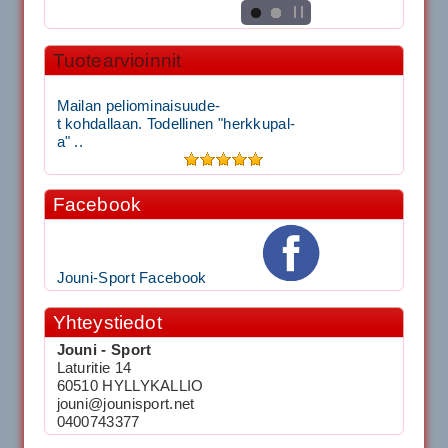
Tuotearvioinnit
Mailan peliominaisuude-
t kohdallaan. Todellinen "herkkupal-
a" ..
Facebook
Jouni-Sport Facebook
Yhteystiedot
Jouni - Sport
Laturitie 14
60510 HYLLYKALLIO
jouni@jounisport.net
0400743377