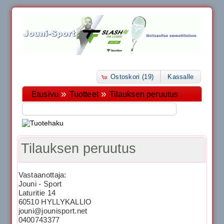
Ostoskori (19)
Kassalle
»
»
Etusivu
Tuotteet
Tilauksen peruutus
Tilauksen peruutus
Vastaanottaja:
Jouni - Sport
Laturitie 14
60510 HYLLYKALLIO
jouni@jounisport.net
0400743377